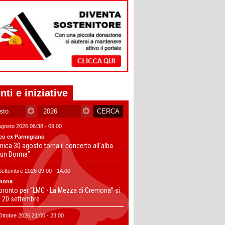
nti e iniziative
Agosto 2026 06:38 - 09:00
co ex Parmigiano
ica 30 agosto torna il concerto all’alba
un Dorma”
Settembre 2026 09:00 - 14:00
mona
 pronto per “LMC - La Mezza di Cremona” si
il 20 settembre
Ottobre 2026 21:00 - 23:00