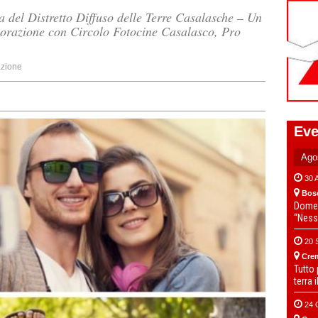
a del Distretto Diffuso delle Terre Casalasche – Un
aborazione con Circolo Fotocine Casalasco, Pro
zione
Eve
30 
Bos
Domen
“Ness
20 
Cre
Tutto
terra 
24 