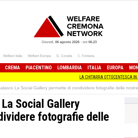
Giovedì,
06 agosto 2026
-
ore
06.23
Welfare Italia
Welfare Europa
G. Corada
C. Fontana
CREMA
PIACENTINO
LOMBARDIA
ITALIA
EUROPA
MO
LA CHITARRA OTTOCENTESCA IN MOSTRA A
alasco La Social Gallery permette di condividere fotografie delle nostre
La Social Gallery
ividere fotografie delle