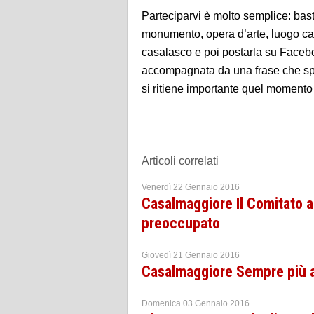
Parteciparvi è molto semplice: bas
monumento, opera d’arte, luogo cara
casalasco e poi postarla su Facebo
accompagnata da una frase che spi
si ritiene importante quel momento
Articoli correlati
Venerdì 22 Gennaio 2016
Casalmaggiore Il Comitato a 
preoccupato
Giovedì 21 Gennaio 2016
Casalmaggiore Sempre più al
Domenica 03 Gennaio 2016