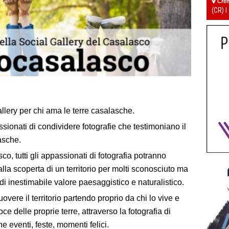
Cre
(CR) I
allery per chi ama le terre casalasche.
assionati di condividere fotografie che testimoniano il
asche.
o, tutti gli appassionati di fotografia potranno
la scoperta di un territorio per molti sconosciuto ma
e di inestimabile valore paesaggistico e naturalistico.
muovere il territorio partendo proprio da chi lo vive e
 delle proprie terre, attraverso la fotografia di
e eventi, feste, momenti felici.