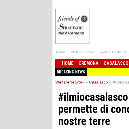
Archivi:
Welfare Cremona
Welfare Lombardia
HOME
CREMONA
CASALASCO
BREAKING NEWS
WelfareNetwork
»
Casalasco
»
#ilmiocas
#ilmiocasalasco 
permette di cond
nostre terre