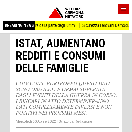
so di stare dalla parte degli ultimi
BREAKING NEWS
Sicurezza I Giovani Democratici ribattono a
ISTAT, AUMENTANO
REDDITI E CONSUMI
DELLE FAMIGLIE
CODACONS: PURTROPPO QUESTI DATI
SONO OBSOLETI E ORMAI SUPERATA
DAGLI EVENTI DELLA GUERRA IN CORSO;
I RINCARI IN ATTO DETERMINERANNO
DATI COMPLETAMENTE DIVERSI E NON
POSITIVI NEI PROSSIMI MESI.
Mercoledì 06 Aprile 2022
|
Scritto da
Redazione