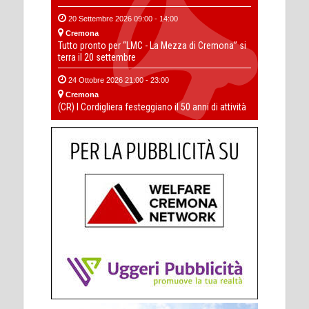
20 Settembre 2026 09:00 - 14:00
Cremona
Tutto pronto per “LMC - La Mezza di Cremona” si
terra il 20 settembre
24 Ottobre 2026 21:00 - 23:00
Cremona
(CR) I Cordigliera festeggiano il 50 anni di attività