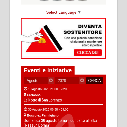
Select Language
▼
Eventi e iniziative
10 Agosto 2026 21:00 - 23:00
Cremona
La Notte di San Lorenzo
30 Agosto 2026 06:38 - 09:00
Bosco ex Parmigiano
Domenica 30 agosto torna il concerto all’alba
“Nessun Dorma”