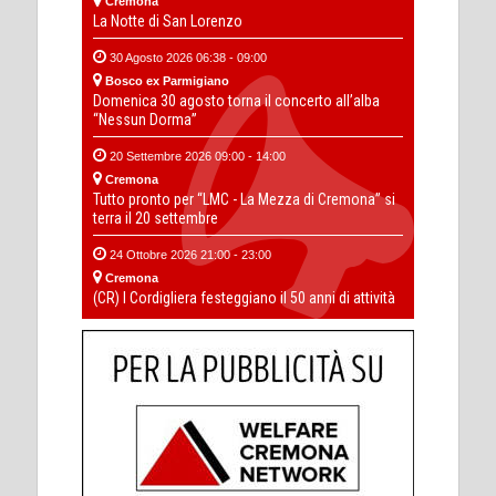
Cremona
La Notte di San Lorenzo
30 Agosto 2026 06:38 - 09:00
Bosco ex Parmigiano
Domenica 30 agosto torna il concerto all’alba
“Nessun Dorma”
20 Settembre 2026 09:00 - 14:00
Cremona
Tutto pronto per “LMC - La Mezza di Cremona” si
terra il 20 settembre
24 Ottobre 2026 21:00 - 23:00
Cremona
(CR) I Cordigliera festeggiano il 50 anni di attività