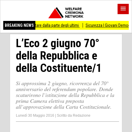
di stare dalla parte degli ultimi
BREAKING NEWS
Sicurezza I Giovani Democratici ribattono ai Gi
L’Eco 2 giugno 70°
della Repubblica e
della Costituente/1
Si approssima 2 giugno, ricorrenza del 70°
anniversario del referendum popolare. Donde
scaturirono l’istituzione della Repubblica e la
prima Camera elettiva preposta
all’approvazione della Carta Costituzionale.
Lunedì 30 Maggio 2016
|
Scritto da
Redazione