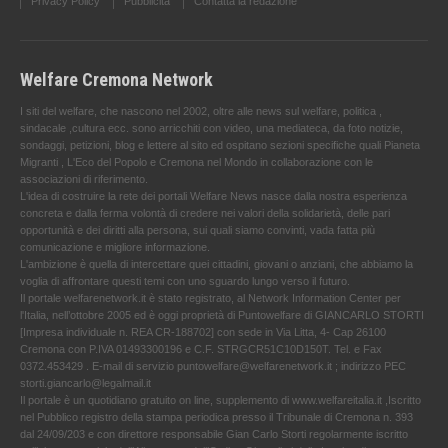
Privacy Policy
Pubblicità
Contatta la redazione
Welfare Cremona Network
I siti del welfare, che nascono nel 2002, oltre alle news sul welfare, politica ,
sindacale ,cultura ecc. sono arricchiti con video, una mediateca, da foto notizie,
sondaggi, petizioni, blog e lettere al sito ed ospitano sezioni specifiche quali Pianeta
Migranti , L'Eco del Popolo e Cremona nel Mondo in collaborazione con le
associazioni di riferimento.
L'idea di costruire la rete dei portali Welfare News nasce dalla nostra esperienza
concreta e dalla ferma volontà di credere nei valori della solidarietà, delle pari
opportunità e dei diritti alla persona, sui quali siamo convinti, vada fatta più
comunicazione e migliore informazione.
L'ambizione è quella di intercettare quei cittadini, giovani o anziani, che abbiamo la
voglia di affrontare questi temi con uno sguardo lungo verso il futuro.
Il portale welfarenetwork.it è stato registrato, al Network Information Center per
l'Italia, nell’ottobre 2005 ed è oggi proprietà di Puntowelfare di GIANCARLO STORTI
[Impresa individuale n. REA CR-188702] con sede in Via Litta, 4- Cap 26100
Cremona con P.IVA 01493300196 e C.F. STRGCR51C10D150T. Tel. e Fax
0372.453429 . E-mail di servizio puntowelfare@welfarenetwork.it ; indirizzo PEC
storti.giancarlo@legalmail.it
Il portale è un quotidiano gratuito on line, supplemento di www.welfareitalia.it ,Iscritto
nel Pubblico registro della stampa periodica presso il Tribunale di Cremona n. 393
dal 24/09/203 e con direttore responsabile Gian Carlo Storti regolarmente iscritto