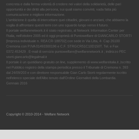
concreta e dalla ferma volontà di credere nei valori della solidarietà, delle pari
opportunità e dei diritti alla persona, sui quali siamo convinti, vada fatta più
comunicazione e migliore informazione.
L'ambizione è quella di intercettare quei cittadini, giovani o anziani, che abbiamo la
voglia di affrontare questi temi con uno sguardo lungo verso il futuro.
Il portale welfarenetwork.it è stato registrato, al Network Information Center per
l'Italia, nell’ottobre 2005 ed è oggi proprietà di Puntowelfare di GIANCARLO STORTI
[Impresa individuale n. REA CR-188702] con sede in Via Litta, 4- Cap 26100
Cremona con P.IVA 01493300196 e C.F. STRGCR51C10D150T. Tel. e Fax
0372.453429 . E-mail di servizio puntowelfare@welfarenetwork.it ; indirizzo PEC
storti.giancarlo@legalmail.it
Il portale è un quotidiano gratuito on line, supplemento di www.welfareitalia.it ,Iscritto
nel Pubblico registro della stampa periodica presso il Tribunale di Cremona n. 393
dal 24/09/203 e con direttore responsabile Gian Carlo Storti regolarmente iscritto
nell’elenco speciale dell’Albo tenuto dall’Ordine Giornalisti della Lombardia.
Gennaio 2016
Copyright © 2010-2014 - Welfare Network