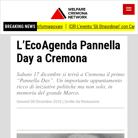
ortello Informagiovani
BREAKING NEWS
(CR) L'evento 'Gli Straordinari' con Carlo Cracco antic
L’EcoAgenda Pannella
Day a Cremona
Sabato 17 dicembre si terrà a Cremona il primo
“Pannella Day”. Un importante appuntamento
ricco di iniziative politiche ma non solo, in
memoria del grande Marco.
Giovedì 08 Dicembre 2016
|
Scritto da
Redazione