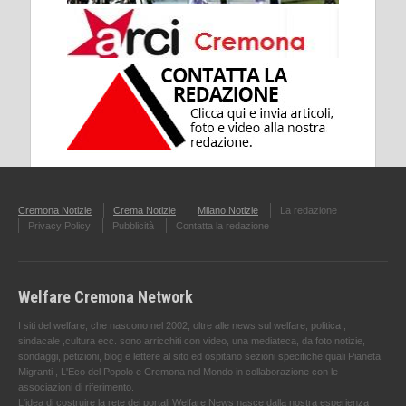
Cremona Notizie
Crema Notizie
Milano Notizie
La redazione
Privacy Policy
Pubblicità
Contatta la redazione
Welfare Cremona Network
I siti del welfare, che nascono nel 2002, oltre alle news sul welfare, politica ,
sindacale ,cultura ecc. sono arricchiti con video, una mediateca, da foto notizie,
sondaggi, petizioni, blog e lettere al sito ed ospitano sezioni specifiche quali Pianeta
Migranti , L'Eco del Popolo e Cremona nel Mondo in collaborazione con le
associazioni di riferimento.
L'idea di costruire la rete dei portali Welfare News nasce dalla nostra esperienza