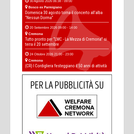
30 Agosto 2026 06:38 - 09:00
Bosco ex Parmigiano
Domenica 30 agosto torna il concerto all’alba
“Nessun Dorma”
20 Settembre 2026 09:00 - 14:00
Cremona
Tutto pronto per “LMC - La Mezza di Cremona” si
terra il 20 settembre
24 Ottobre 2026 21:00 - 23:00
Cremona
(CR) I Cordigliera festeggiano il 50 anni di attività