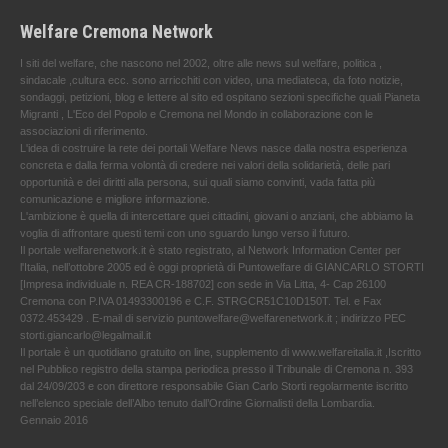
Welfare Cremona Network
I siti del welfare, che nascono nel 2002, oltre alle news sul welfare, politica ,
sindacale ,cultura ecc. sono arricchiti con video, una mediateca, da foto notizie,
sondaggi, petizioni, blog e lettere al sito ed ospitano sezioni specifiche quali Pianeta
Migranti , L'Eco del Popolo e Cremona nel Mondo in collaborazione con le
associazioni di riferimento.
L'idea di costruire la rete dei portali Welfare News nasce dalla nostra esperienza
concreta e dalla ferma volontà di credere nei valori della solidarietà, delle pari
opportunità e dei diritti alla persona, sui quali siamo convinti, vada fatta più
comunicazione e migliore informazione.
L'ambizione è quella di intercettare quei cittadini, giovani o anziani, che abbiamo la
voglia di affrontare questi temi con uno sguardo lungo verso il futuro.
Il portale welfarenetwork.it è stato registrato, al Network Information Center per
l'Italia, nell’ottobre 2005 ed è oggi proprietà di Puntowelfare di GIANCARLO STORTI
[Impresa individuale n. REA CR-188702] con sede in Via Litta, 4- Cap 26100
Cremona con P.IVA 01493300196 e C.F. STRGCR51C10D150T. Tel. e Fax
0372.453429 . E-mail di servizio puntowelfare@welfarenetwork.it ; indirizzo PEC
storti.giancarlo@legalmail.it
Il portale è un quotidiano gratuito on line, supplemento di www.welfareitalia.it ,Iscritto
nel Pubblico registro della stampa periodica presso il Tribunale di Cremona n. 393
dal 24/09/203 e con direttore responsabile Gian Carlo Storti regolarmente iscritto
nell’elenco speciale dell’Albo tenuto dall’Ordine Giornalisti della Lombardia.
Gennaio 2016