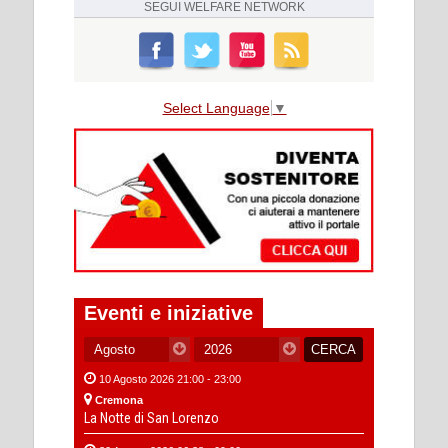
SEGUI
WELFARE NETWORK
Select Language
▼
Eventi e iniziative
10 Agosto 2026 21:00 - 23:00
Cremona
La Notte di San Lorenzo