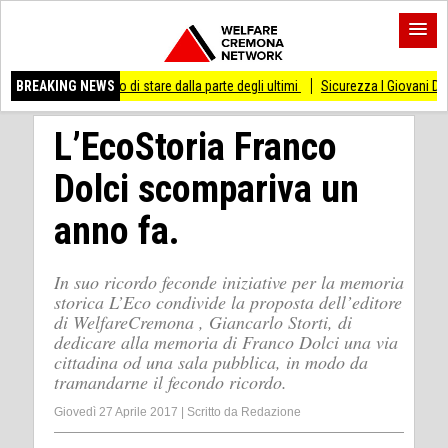
esso di stare dalla parte degli ultimi
BREAKING NEWS
Sicurezza I Giovani Democratici ribattono
L’EcoStoria Franco
Dolci scompariva un
anno fa.
In suo ricordo feconde iniziative per la memoria
storica L’Eco condivide la proposta dell’editore
di WelfareCremona , Giancarlo Storti, di
dedicare alla memoria di Franco Dolci una via
cittadina od una sala pubblica, in modo da
tramandarne il fecondo ricordo.
Giovedì 27 Aprile 2017
|
Scritto da
Redazione