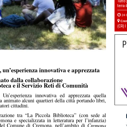
Tutto
terra 
24 
Cre
(CR) I
, un’esperienza innovativa e apprezzata
ato dalla collaborazione
oteca e il Servizio Reti di Comunità
Un’esperienza innovativa ed apprezzata quella
 animato alcuni quartieri della città portando libri,
atori cittadini.
razione tra “
La Piccola Biblioteca”
(con sede al
ona e specializzata in letteratura per l’infanzia)
 del Comune di Cremona
, nell’ambito di
Cremona