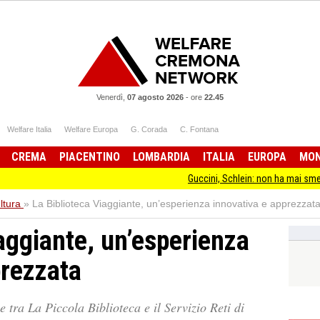
Venerdì,
07 agosto 2026
-
ore
22.45
Welfare Italia
Welfare Europa
G. Corada
C. Fontana
CREMA
PIACENTINO
LOMBARDIA
ITALIA
EUROPA
MO
Guccini, Schlein: non ha mai smesso di stare 
ltura
»
La Biblioteca Viaggiante, un’esperienza innovativa e apprezzat
aggiante, un’esperienza
prezzata
 tra La Piccola Biblioteca e il Servizio Reti di