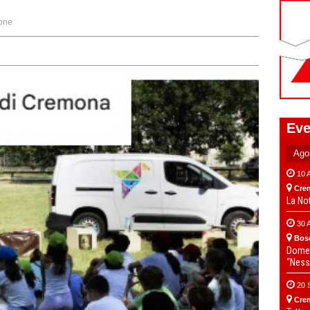
one
Eve
10 
Cre
La No
30 
Bos
Domen
“Ness
20 
Cre