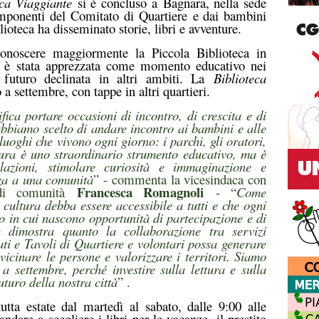
eca Viaggiante
si è concluso a
Bagnara
, nella sede
mponenti del
Comitato di Quartiere
e dai bambini
lioteca ha disseminato storie, libri e avventure.
 conoscere maggiormente la Piccola Biblioteca in
à, è stata apprezzata come momento educativo nei
n futuro declinata in altri ambiti. La
Biblioteca
o a settembre, con tappe in altri quartieri.
ifica portare occasioni di incontro, di crescita e di
abbiamo scelto di andare incontro ai bambini e alle
luoghi che vivono ogni giorno: i parchi, gli oratori,
ttura è uno straordinario strumento educativo, ma è
azioni, stimolare curiosità e immaginazione e
nza a una comunità
” - commenta la vicesindaca con
Francesca Romagnoli
 di comunità
- “
Come
cultura debba essere accessibile a tutti e che ogni
o in cui nascono opportunità di partecipazione e di
a dimostra quanto la collaborazione tra servizi
ati e Tavoli di Quartiere e volontari possa generare
vvicinare le persone e valorizzare i territori. Siamo
 a settembre, perché investire sulla lettura e sulla
futuro della nostra città
” .
utta estate dal martedì al sabato, dalle 9:00 alle
andare a scegliere i libri per le vacanze, il prestito