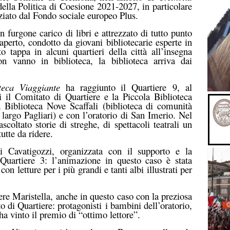
della Politica di Coesione 2021-2027, in particolare
iato dal Fondo sociale europeo Plus.
 furgone carico di libri e attrezzato di tutto punto
aperto, condotto da giovani bibliotecarie esperte in
o tappa in alcuni quartieri della città all’insegna
n vanno in biblioteca, la biblioteca arriva dai
oteca Viaggiante
ha raggiunto il
Quartiere
9
,
al
i il Comitato di Quartiere e la Piccola Biblioteca
la
Biblioteca Nove Scaffali
(biblioteca di comunità
 largo Pagliari) e con l’oratorio di San Imerio. Nel
coltato storie di streghe, di spettacoli teatrali un
tutte da ridere.
i Cavatigozzi
, organizzata con il supporto e la
 Quartiere
3
: l’animazione in questo caso è stata
on letture per i più grandi e tanti albi illustrati per
ere Maristella,
anche in questo caso con la preziosa
o di Quartiere: protagonisti
i bambini dell’oratorio,
a vinto il premio di “ottimo lettore”.