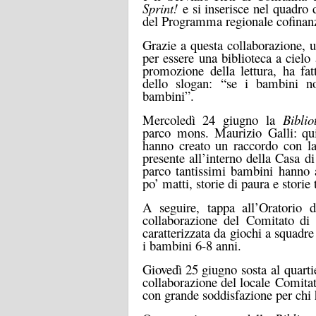
Sprint!
e si inserisce nel quadro 
del Programma regionale cofinanz
Grazie a questa collaborazione, un
per essere una biblioteca a cielo 
promozione della lettura, ha fatt
dello slogan: “se i bambini no
bambini”.
Mercoledì 24 giugno
la
Bibli
p
arco
mons. Maurizio
Galli
: qu
hanno creato un raccordo con 
presente all’interno della Casa di
parco tantissimi bambini hanno as
po’ matti, storie di paura e storie 
A seguire, tappa all’
Oratorio d
collaborazione del
Comitato di
caratterizzata da giochi a squadre c
i bambini 6-8 anni.
Giovedì 25 giugno
sosta a
l
q
uarti
collaborazione del locale
Comitat
con grande soddisfazione per chi h