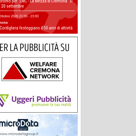
 pronto per “LMC - La Mezza di Cremona” si
il 20 settembre
Ottobre 2026 21:00 - 23:00
mona
 Cordigliera festeggiano il 50 anni di attività