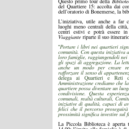
Questo primo tour della
Bibliot
del
Quartiere 15:
accolta
dai co
dell’oratorio di Bonemerse, la bib
L’iniziativa, utile anche a far
luoghi meno centrali della citt
centri estivi e potrà essere i
Viaggiante
riparte il suo itinerari
Portare i libri nei quartieri sign
“
comunità. Con questa iniziativa 
loro famiglie, raggiungendoli nei 
gli spazi di aggregazione. La le
anche un modo per creare rel
rafforzare il senso di appartene
delega ai Quartieri e Reti
Amministrazione crediamo che la 
quartiere possa diventare un luog
condivisione. Questa esperienz
comunali, realtà culturali, Comit
iniziative di qualità, capaci di a
felici che il percorso proseguirà
prossimità significa investire sul 
La Piccola Biblioteca è aperta t
14.00: l’invito alle famiglie è di 