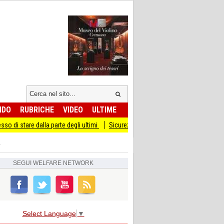
NDO
RUBRICHE
VIDEO
ULTIME
dalla parte degli ultimi
Sicurezza I Giovani Democratici ribattono ai Giovani di 
a
SEGUI
WELFARE NETWORK
Select Language
▼