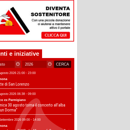
nti e iniziative
Agosto 2026 21:00 - 23:00
mona
tte di San Lorenzo
Agosto 2026 06:38 - 09:00
co ex Parmigiano
ica 30 agosto torna il concerto all’alba
un Dorma”
Settembre 2026 09:00 - 14:00
mona