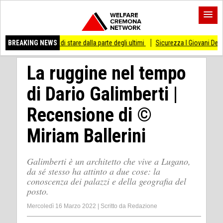
so di stare dalla parte degli ultimi
BREAKING NEWS
Sicurezza I Giovani Democratici ribattono ai
La ruggine nel tempo
di Dario Galimberti |
Recensione di ©
Miriam Ballerini
Galimberti è un architetto che vive a Lugano,
da sé stesso ha attinto a due cose: la
conoscenza dei palazzi e della geografia del
posto.
Mercoledì 16 Marzo 2022
|
Scritto da
Redazione