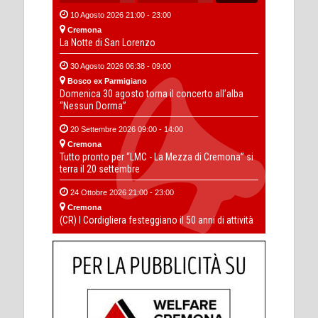
10 Agosto 2026 21:00 - 23:00
Cremona
La Notte di San Lorenzo
30 Agosto 2026 06:38 - 09:00
Bosco ex Parmigiano
Domenica 30 agosto torna il concerto all’alba
“Nessun Dorma”
20 Settembre 2026 09:00 - 14:00
Cremona
Tutto pronto per “LMC - La Mezza di Cremona” si
terra il 20 settembre
24 Ottobre 2026 21:00 - 23:00
Cremona
(CR) I Cordigliera festeggiano il 50 anni di attività