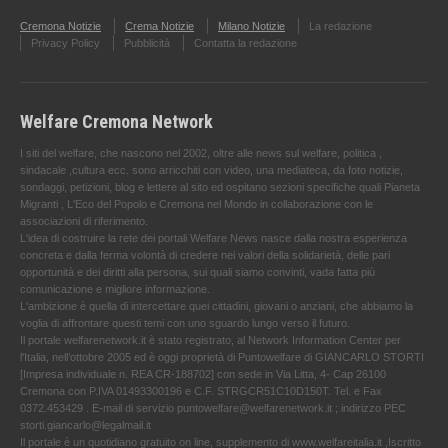
Cremona Notizie
Crema Notizie
Milano Notizie
La redazione
Privacy Policy
Pubblicità
Contatta la redazione
Welfare Cremona Network
I siti del welfare, che nascono nel 2002, oltre alle news sul welfare, politica ,
sindacale ,cultura ecc. sono arricchiti con video, una mediateca, da foto notizie,
sondaggi, petizioni, blog e lettere al sito ed ospitano sezioni specifiche quali Pianeta
Migranti , L'Eco del Popolo e Cremona nel Mondo in collaborazione con le
associazioni di riferimento.
L'idea di costruire la rete dei portali Welfare News nasce dalla nostra esperienza
concreta e dalla ferma volontà di credere nei valori della solidarietà, delle pari
opportunità e dei diritti alla persona, sui quali siamo convinti, vada fatta più
comunicazione e migliore informazione.
L'ambizione è quella di intercettare quei cittadini, giovani o anziani, che abbiamo la
voglia di affrontare questi temi con uno sguardo lungo verso il futuro.
Il portale welfarenetwork.it è stato registrato, al Network Information Center per
l'Italia, nell’ottobre 2005 ed è oggi proprietà di Puntowelfare di GIANCARLO STORTI
[Impresa individuale n. REA CR-188702] con sede in Via Litta, 4- Cap 26100
Cremona con P.IVA 01493300196 e C.F. STRGCR51C10D150T. Tel. e Fax
0372.453429 . E-mail di servizio puntowelfare@welfarenetwork.it ; indirizzo PEC
storti.giancarlo@legalmail.it
Il portale è un quotidiano gratuito on line, supplemento di www.welfareitalia.it ,Iscritto