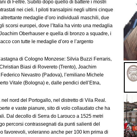
ani di Feltre. Subito dopo quello di battere i mostri
stati nei cieli. I piloti transalpini negli ultimi cinque
ltrettante medaglie d’oro individuali maschili, due
li scorsi europei, dove l’Italia ha vinto una medaglia
a Joachim Oberhauser e quella di bronzo a squadre, i
sacco con tutte le medaglie d’oro e l’argento
Castagna di Cologno Monzese: Silvia Buzzi Ferraris,
, Christian Biasi di Rovereto (Trento), Joachim
Federico Nevastro (Padova), l’emiliano Michele
erto Vitale (Bologna) e, dalle pendici dell’Etna,
 nel nord del Portogallo, nel distretto di Vila Real.
perte e vaste pianure, sito di volo collaudato che ha
nali. Dal decollo di Serra do Larouco a 1525 metri
ngo percorsi contrassegnati da punti salienti del
mpo favorevoli, voleranno anche per 100 km prima di