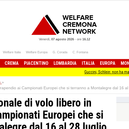
Venerdì,
07 agosto 2026
-
ore
16.12
Welfare Italia
Welfare Europa
G. Corada
C. Fontana
CREMA
PIACENTINO
LOMBARDIA
ITALIA
EUROPA
MO
Guccini, Schlein: non ha mai smesso di stare
e
»
arapendio ai Campionati Europei che si terranno a Montalegre dal 16 al 
nale di volo libero in
ampionati Europei che si
legre dal 16 al 28 luglio