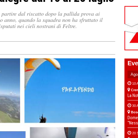
a partire dal riscatto dopo la pallida prova ai
o anno, quando la squadra non ha sfruttato il
sputati nei cieli nostrani di Feltre.
Eve
10 
Cre
La No
30 
Bos
Domen
“Ness
20 