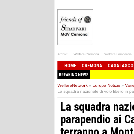
Archivi:
Welfare Cremona
Welfare Lombardia
HOME
CREMONA
CASALASCO
BREAKING NEWS
WelfareNetwork
»
Europa Notizie
»
Vari
La squadra nazionale di volo libero in p
La squadra nazio
parapendio ai C
terranno a Monta