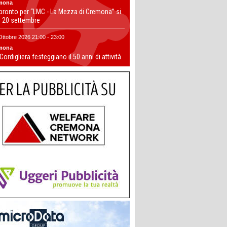
mona
 pronto per “LMC - La Mezza di Cremona” si
il 20 settembre
Ottobre 2026 21:00 - 23:00
mona
 Cordigliera festeggiano il 50 anni di attività