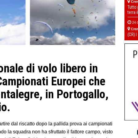
Cre
Tutto
terra 
24 
Cre
(CR) I
nale di volo libero in
ampionati Europei che
ntalegre, in Portogallo,
io.
partire dal riscatto dopo la pallida prova ai campionati
o la squadra non ha sfruttato il fattore campo, visto