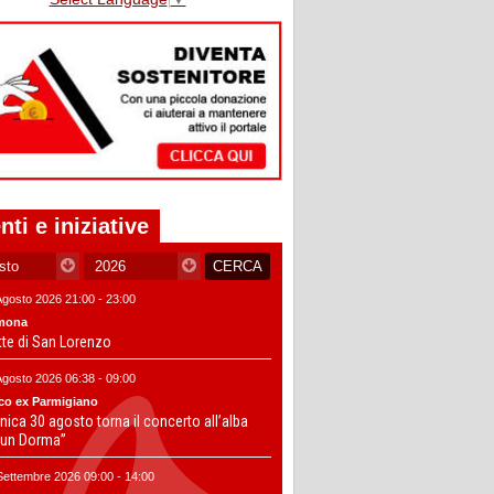
nti e iniziative
Agosto 2026 21:00 - 23:00
mona
tte di San Lorenzo
Agosto 2026 06:38 - 09:00
co ex Parmigiano
ica 30 agosto torna il concerto all’alba
un Dorma”
Settembre 2026 09:00 - 14:00