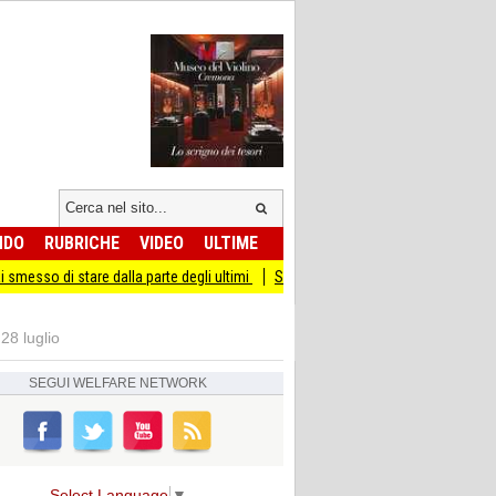
NDO
RUBRICHE
VIDEO
ULTIME
 dalla parte degli ultimi
Sicurezza I Giovani Democratici ribattono ai Giovani di
28 luglio
SEGUI
WELFARE NETWORK
Select Language
▼