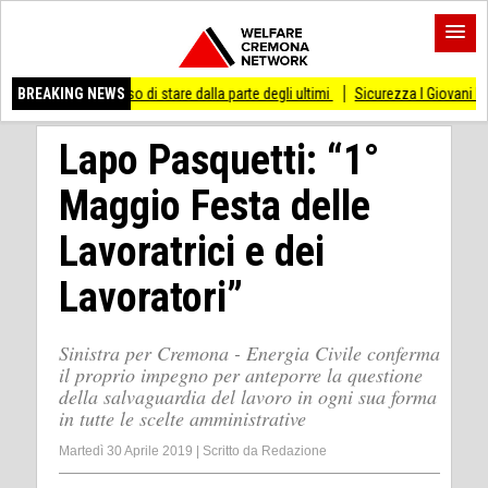
mai smesso di stare dalla parte degli ultimi
BREAKING NEWS
Sicurezza I Giovani Democratici rib
Lapo Pasquetti: “1°
Maggio Festa delle
Lavoratrici e dei
Lavoratori”
Sinistra per Cremona - Energia Civile conferma
il proprio impegno per anteporre la questione
della salvaguardia del lavoro in ogni sua forma
in tutte le scelte amministrative
Martedì 30 Aprile 2019
|
Scritto da
Redazione