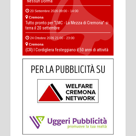
“Nessun Dorma”
20 Settembre 2026 09:00 - 14:00
Cremona
Tutto pronto per “LMC - La Mezza di Cremona” si
terra il 20 settembre
24 Ottobre 2026 21:00 - 23:00
Cremona
(CR) I Cordigliera festeggiano il 50 anni di attività