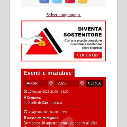
Select Language
▼
Eventi e iniziative
10 Agosto 2026 21:00 - 23:00
Cremona
La Notte di San Lorenzo
30 Agosto 2026 06:38 - 09:00
Bosco ex Parmigiano
Domenica 30 agosto torna il concerto all’alba