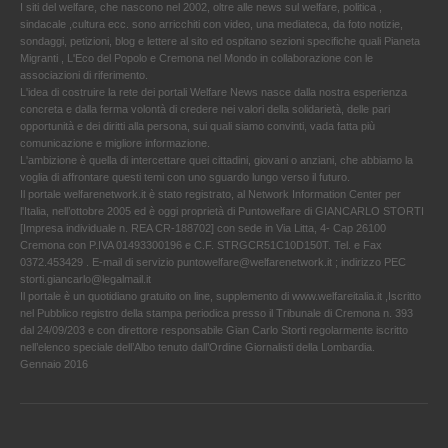
I siti del welfare, che nascono nel 2002, oltre alle news sul welfare, politica ,
sindacale ,cultura ecc. sono arricchiti con video, una mediateca, da foto notizie,
sondaggi, petizioni, blog e lettere al sito ed ospitano sezioni specifiche quali Pianeta
Migranti , L'Eco del Popolo e Cremona nel Mondo in collaborazione con le
associazioni di riferimento.
L'idea di costruire la rete dei portali Welfare News nasce dalla nostra esperienza
concreta e dalla ferma volontà di credere nei valori della solidarietà, delle pari
opportunità e dei diritti alla persona, sui quali siamo convinti, vada fatta più
comunicazione e migliore informazione.
L'ambizione è quella di intercettare quei cittadini, giovani o anziani, che abbiamo la
voglia di affrontare questi temi con uno sguardo lungo verso il futuro.
Il portale welfarenetwork.it è stato registrato, al Network Information Center per
l'Italia, nell’ottobre 2005 ed è oggi proprietà di Puntowelfare di GIANCARLO STORTI
[Impresa individuale n. REA CR-188702] con sede in Via Litta, 4- Cap 26100
Cremona con P.IVA 01493300196 e C.F. STRGCR51C10D150T. Tel. e Fax
0372.453429 . E-mail di servizio puntowelfare@welfarenetwork.it ; indirizzo PEC
storti.giancarlo@legalmail.it
Il portale è un quotidiano gratuito on line, supplemento di www.welfareitalia.it ,Iscritto
nel Pubblico registro della stampa periodica presso il Tribunale di Cremona n. 393
dal 24/09/203 e con direttore responsabile Gian Carlo Storti regolarmente iscritto
nell’elenco speciale dell’Albo tenuto dall’Ordine Giornalisti della Lombardia.
Gennaio 2016