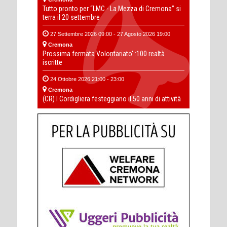
Tutto pronto per “LMC - La Mezza di Cremona” si
terra il 20 settembre
27 Settembre 2026 09:00 - 27 Agosto 2026 19:00
Cremona
Prossima fermata Volontariato' :100 realtà
iscritte
24 Ottobre 2026 21:00 - 23:00
Cremona
(CR) I Cordigliera festeggiano il 50 anni di attività