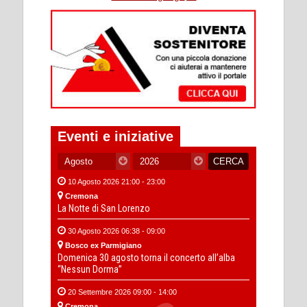
Eventi e iniziative
10 Agosto 2026 21:00 - 23:00
Cremona
La Notte di San Lorenzo
30 Agosto 2026 06:38 - 09:00
Bosco ex Parmigiano
Domenica 30 agosto torna il concerto all’alba
“Nessun Dorma”
20 Settembre 2026 09:00 - 14:00
Cremona