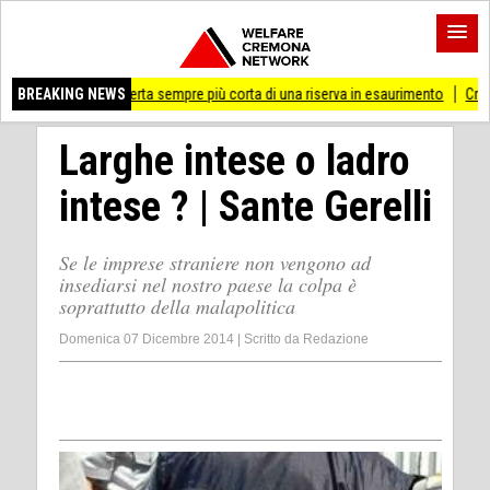
 coperta sempre più corta di una riserva in esaurimento
BREAKING NEWS
Cremona 'Prossima ferm
Larghe intese o ladro
intese ? | Sante Gerelli
Se le imprese straniere non vengono ad
insediarsi nel nostro paese la colpa è
soprattutto della malapolitica
Domenica 07 Dicembre 2014
|
Scritto da
Redazione