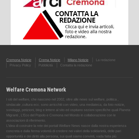
Cremona Notizie
Crema Notizie
Milano Notizie
La redazione
Privacy Policy
Pubblicità
Contatta la redazione
Welfare Cremona Network
I siti del welfare, che nascono nel 2002, oltre alle news sul welfare, politica ,
sindacale ,cultura ecc. sono arricchiti con video, una mediateca, da foto notizie,
sondaggi, petizioni, blog e lettere al sito ed ospitano sezioni specifiche quali Pianeta
Migranti , L'Eco del Popolo e Cremona nel Mondo in collaborazione con le
associazioni di riferimento.
L'idea di costruire la rete dei portali Welfare News nasce dalla nostra esperienza
concreta e dalla ferma volontà di credere nei valori della solidarietà, delle pari
opportunità e dei diritti alla persona, sui quali siamo convinti, vada fatta più