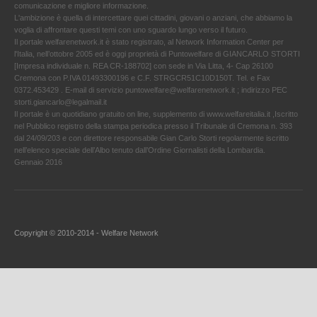
comunicazione e migliore informazione.
L'ambizione è quella di intercettare quei cittadini, giovani o anziani, che abbiamo la
voglia di affrontare questi temi con uno sguardo lungo verso il futuro.
Il portale welfarenetwork.it è stato registrato, al Network Information Center per
l'Italia, nell’ottobre 2005 ed è oggi proprietà di Puntowelfare di GIANCARLO STORTI
[Impresa individuale n. REA CR-188702] con sede in Via Litta, 4- Cap 26100
Cremona con P.IVA 01493300196 e C.F. STRGCR51C10D150T. Tel. e Fax
0372.453429 . E-mail di servizio puntowelfare@welfarenetwork.it ; indirizzo PEC
storti.giancarlo@legalmail.it
Il portale è un quotidiano gratuito on line, supplemento di www.welfareitalia.it ,Iscritto
nel Pubblico registro della stampa periodica presso il Tribunale di Cremona n. 393
dal 24/09/203 e con direttore responsabile Gian Carlo Storti regolarmente iscritto
nell’elenco speciale dell’Albo tenuto dall’Ordine Giornalisti della Lombardia.
Gennaio 2016
Copyright © 2010-2014 - Welfare Network