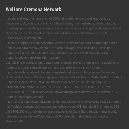
Welfare Cremona Network
I siti del welfare, che nascono nel 2002, oltre alle news sul welfare, politica ,
sindacale ,cultura ecc. sono arricchiti con video, una mediateca, da foto notizie,
sondaggi, petizioni, blog e lettere al sito ed ospitano sezioni specifiche quali Pianeta
Migranti , L'Eco del Popolo e Cremona nel Mondo in collaborazione con le
associazioni di riferimento.
L'idea di costruire la rete dei portali Welfare News nasce dalla nostra esperienza
concreta e dalla ferma volontà di credere nei valori della solidarietà, delle pari
opportunità e dei diritti alla persona, sui quali siamo convinti, vada fatta più
comunicazione e migliore informazione.
L'ambizione è quella di intercettare quei cittadini, giovani o anziani, che abbiamo la
voglia di affrontare questi temi con uno sguardo lungo verso il futuro.
Il portale welfarenetwork.it è stato registrato, al Network Information Center per
l'Italia, nell’ottobre 2005 ed è oggi proprietà di Puntowelfare di GIANCARLO STORTI
[Impresa individuale n. REA CR-188702] con sede in Via Litta, 4- Cap 26100
Cremona con P.IVA 01493300196 e C.F. STRGCR51C10D150T. Tel. e Fax
0372.453429 . E-mail di servizio puntowelfare@welfarenetwork.it ; indirizzo PEC
storti.giancarlo@legalmail.it
Il portale è un quotidiano gratuito on line, supplemento di www.welfareitalia.it ,Iscritto
nel Pubblico registro della stampa periodica presso il Tribunale di Cremona n. 393
dal 24/09/203 e con direttore responsabile Gian Carlo Storti regolarmente iscritto
nell’elenco speciale dell’Albo tenuto dall’Ordine Giornalisti della Lombardia.
Gennaio 2016