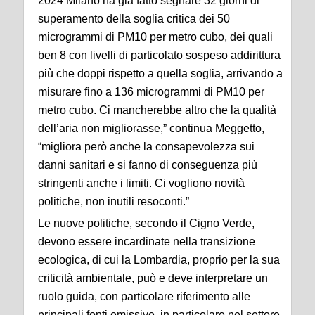
2024 Milano ha già fatto segnare 32 giorni di
superamento della soglia critica dei 50
microgrammi di PM10 per metro cubo, dei quali
ben 8 con livelli di particolato sospeso addirittura
più che doppi rispetto a quella soglia, arrivando a
misurare fino a 136 microgrammi di PM10 per
metro cubo. Ci mancherebbe altro che la qualità
dell’aria non migliorasse,” continua Meggetto,
“migliora però anche la consapevolezza sui
danni sanitari e si fanno di conseguenza più
stringenti anche i limiti. Ci vogliono novità
politiche, non inutili resoconti.”
Le nuove politiche, secondo il Cigno Verde,
devono essere incardinate nella transizione
ecologica, di cui la Lombardia, proprio per la sua
criticità ambientale, può e deve interpretare un
ruolo guida, con particolare riferimento alle
principali fonti emissive, in particolare nel settore