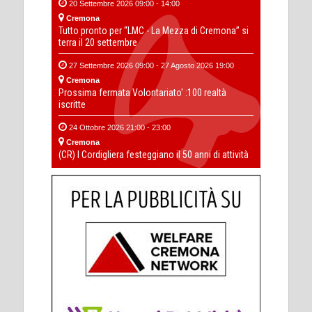
20 Settembre 2026 09:00 - 14:00
Cremona
Tutto pronto per “LMC - La Mezza di Cremona” si
terra il 20 settembre
27 Settembre 2026 09:00 - 27 Agosto 2026 19:00
Cremona
Prossima fermata Volontariato' :100 realtà
iscritte
24 Ottobre 2026 21:00 - 23:00
Cremona
(CR) I Cordigliera festeggiano il 50 anni di attività