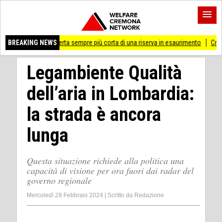
 coperta sempre più corta di una riserva in esaurimento
BREAKING NEWS
Cremona 'Prossima fer
Legambiente Qualità
dell’aria in Lombardia:
la strada è ancora
lunga
Questa situazione richiede alla politica una
capacità di visione per ora fuori dai radar del
governo regionale
Mercoledì 28 Febbraio 2024
|
Scritto da
Redazione