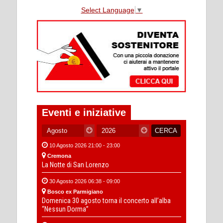
Select Language
▼
Eventi e iniziative
10 Agosto 2026 21:00 - 23:00
Cremona
La Notte di San Lorenzo
30 Agosto 2026 06:38 - 09:00
Bosco ex Parmigiano
Domenica 30 agosto torna il concerto all’alba
“Nessun Dorma”