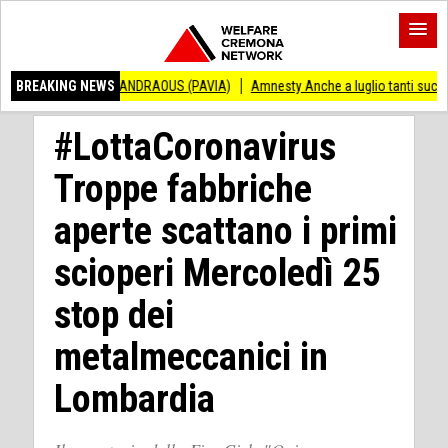
ENZO ANDRAOUS (PAVIA)
BREAKING NEWS
Amnesty Anche a luglio tanti successi ed ingiustiz
#LottaCoronavirus
Troppe fabbriche
aperte scattano i primi
scioperi Mercoledì 25
stop dei
metalmeccanici in
Lombardia