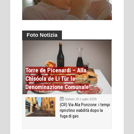
Foto Notizia
Torre de Picenardi – Alla
Chisóola de Li Tùr la
Denominazione Comunale
Sabato 25 Luglio 2026
(CR) Via Ala Ponzone: i tempi
ripristino viabilità dopo la
fuga di gas