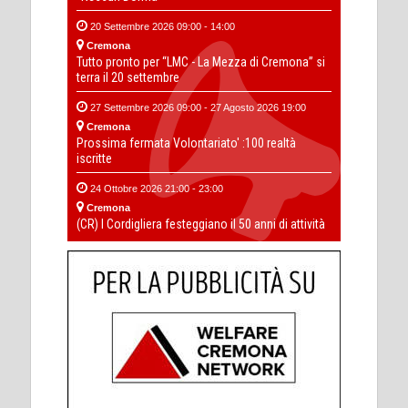
20 Settembre 2026 09:00 - 14:00
Cremona
Tutto pronto per “LMC - La Mezza di Cremona” si
terra il 20 settembre
27 Settembre 2026 09:00 - 27 Agosto 2026 19:00
Cremona
Prossima fermata Volontariato' :100 realtà
iscritte
24 Ottobre 2026 21:00 - 23:00
Cremona
(CR) I Cordigliera festeggiano il 50 anni di attività