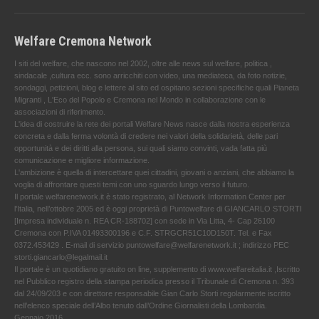
Welfare Cremona Network
I siti del welfare, che nascono nel 2002, oltre alle news sul welfare, politica ,
sindacale ,cultura ecc. sono arricchiti con video, una mediateca, da foto notizie,
sondaggi, petizioni, blog e lettere al sito ed ospitano sezioni specifiche quali Pianeta
Migranti , L'Eco del Popolo e Cremona nel Mondo in collaborazione con le
associazioni di riferimento.
L'idea di costruire la rete dei portali Welfare News nasce dalla nostra esperienza
concreta e dalla ferma volontà di credere nei valori della solidarietà, delle pari
opportunità e dei diritti alla persona, sui quali siamo convinti, vada fatta più
comunicazione e migliore informazione.
L'ambizione è quella di intercettare quei cittadini, giovani o anziani, che abbiamo la
voglia di affrontare questi temi con uno sguardo lungo verso il futuro.
Il portale welfarenetwork.it è stato registrato, al Network Information Center per
l'Italia, nell’ottobre 2005 ed è oggi proprietà di Puntowelfare di GIANCARLO STORTI
[Impresa individuale n. REA CR-188702] con sede in Via Litta, 4- Cap 26100
Cremona con P.IVA 01493300196 e C.F. STRGCR51C10D150T. Tel. e Fax
0372.453429 . E-mail di servizio puntowelfare@welfarenetwork.it ; indirizzo PEC
storti.giancarlo@legalmail.it
Il portale è un quotidiano gratuito on line, supplemento di www.welfareitalia.it ,Iscritto
nel Pubblico registro della stampa periodica presso il Tribunale di Cremona n. 393
dal 24/09/203 e con direttore responsabile Gian Carlo Storti regolarmente iscritto
nell’elenco speciale dell’Albo tenuto dall’Ordine Giornalisti della Lombardia.
Gennaio 2016