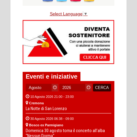
Select Language
▼
Eventi e iniziative
10 Agosto 2026 21:00 - 23:00
Cremona
La Notte di San Lorenzo
30 Agosto 2026 06:38 - 09:00
Bosco ex Parmigiano
Domenica 30 agosto torna il concerto all’alba
“Nessun Dorma”