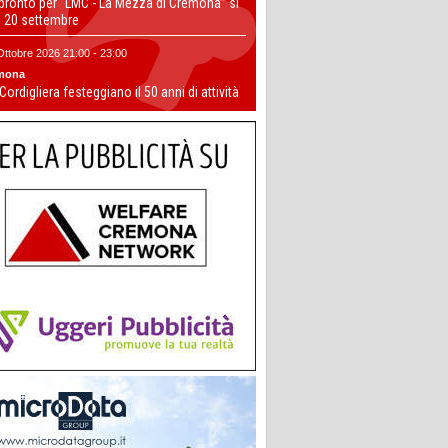
 pronto per “LMC - La Mezza di Cremona” si
il 20 settembre
Ottobre 2026 21:00 - 23:00
mona
 Cordigliera festeggiano il 50 anni di attività