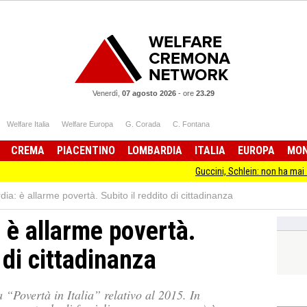
Venerdì,
07 agosto 2026
-
ore
23.29
Welfare Italia
Welfare Europa
G. Corada
C. Fontana
CREMA
PIACENTINO
LOMBARDIA
ITALIA
EUROPA
MO
Guccini, Schlein: non ha mai smesso di st
a: è allarme povertà. Subito il reddito di cittadinanza
è allarme povertà.
 di cittadinanza
 “Povertà in Italia” relativo al 2015. In