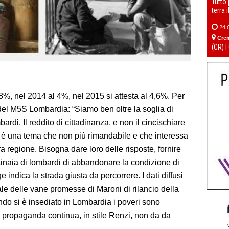
Tutto
terra 
24 
Cre
(CR) I
,8%, nel 2014 al 4%, nel 2015 si attesta al 4,6%. Per
l M5S Lombardia: “Siamo ben oltre la soglia di
ardi. Il reddito di cittadinanza, e non il cincischiare
, è una tema che non più rimandabile e che interessa
a regione. Bisogna dare loro delle risposte, fornire
inaia di lombardi di abbandonare la condizione di
ge indica la strada giusta da percorrere. I dati diffusi
le delle vane promesse di Maroni di rilancio della
do si è insediato in Lombardia i poveri sono
 propaganda continua, in stile Renzi, non da da