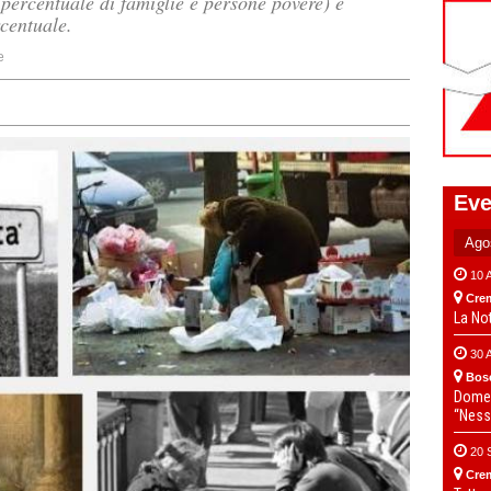
 percentuale di famiglie e persone povere) è
rcentuale.
e
Eve
10 
Cre
La No
30 
Bos
Domen
“Ness
20 
Cre