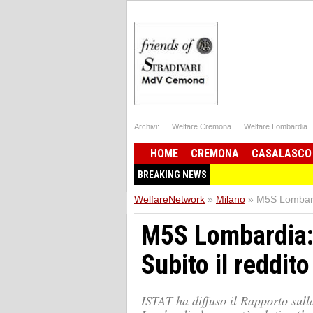
Archivi:
Welfare Cremona
Welfare Lombardia
HOME
CREMONA
CASALASCO
BREAKING NEWS
WelfareNetwork
»
Milano
»
M5S Lombardi
M5S Lombardia: 
Subito il reddito
ISTAT ha diffuso il Rapporto sulla