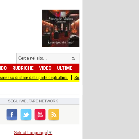
NDO
RUBRICHE
VIDEO
ULTIME
are dalla parte degli ultimi
Sicurezza I Giovani Democratici ribattono ai Giovani
SEGUI
WELFARE NETWORK
Select Language
▼