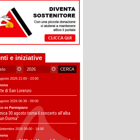
nti e iniziative
Agosto 2026 21:00 - 23:00
mona
tte di San Lorenzo
Agosto 2026 06:38 - 09:00
co ex Parmigiano
ica 30 agosto torna il concerto all’alba
un Dorma”
Settembre 2026 09:00 - 14:00
mona