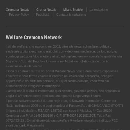
Cremona Notizie
Crema Notizie
Milano Notizie
La redazione
Privacy Policy
Pubblicità
Contatta la redazione
Welfare Cremona Network
I siti del welfare, che nascono nel 2002, oltre alle news sul welfare, politica ,
sindacale ,cultura ecc. sono arricchiti con video, una mediateca, da foto notizie,
sondaggi, petizioni, blog e lettere al sito ed ospitano sezioni specifiche quali Pianeta
Migranti , L'Eco del Popolo e Cremona nel Mondo in collaborazione con le
associazioni di riferimento.
L'idea di costruire la rete dei portali Welfare News nasce dalla nostra esperienza
concreta e dalla ferma volontà di credere nei valori della solidarietà, delle pari
opportunità e dei diritti alla persona, sui quali siamo convinti, vada fatta più
comunicazione e migliore informazione.
L'ambizione è quella di intercettare quei cittadini, giovani o anziani, che abbiamo la
voglia di affrontare questi temi con uno sguardo lungo verso il futuro.
Il portale welfarenetwork.it è stato registrato, al Network Information Center per
l'Italia, nell’ottobre 2005 ed è oggi proprietà di Puntowelfare di GIANCARLO STORTI
[Impresa individuale n. REA CR-188702] con sede in Via Litta, 4- Cap 26100
Cremona con P.IVA 01493300196 e C.F. STRGCR51C10D150T. Tel. e Fax
0372.453429 . E-mail di servizio puntowelfare@welfarenetwork.it ; indirizzo PEC
storti.giancarlo@legalmail.it