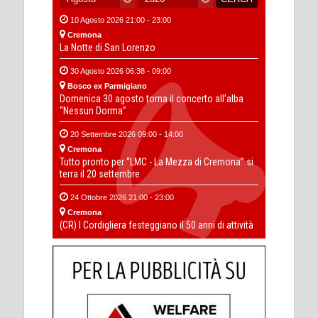
10 Agosto 2026 21:00 - 23:00
Cremona
La Notte di San Lorenzo
30 Agosto 2026 06:38 - 09:00
Bosco ex Parmigiano
Domenica 30 agosto torna il concerto all’alba
“Nessun Dorma”
20 Settembre 2026 09:00 - 14:00
Cremona
Tutto pronto per “LMC - La Mezza di Cremona” si
terra il 20 settembre
24 Ottobre 2026 21:00 - 23:00
Cremona
(CR) I Cordigliera festeggiano il 50 anni di attività