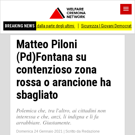
di stare dalla parte degli ultimi
BREAKING NEWS
Sicurezza I Giovani Democratici ribattono ai Gi
Matteo Piloni
(Pd)Fontana su
contenzioso zona
rossa o arancione ha
sbagliato
Polemica che, tra l'altro, ai cittadini non
interessa e che, anzi, li indigna e li fa
arrabbiare. Giustamente.
Domenica 24 Gennaio 2021
|
Scritto da
Redazione