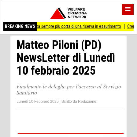
la coperta sempre più corta di una riserva in esaurimento
BREAKING NEWS
Cremona 'Prossima f
Matteo Piloni (PD)
NewsLetter di Lunedì
10 febbraio 2025
Finalmente le deleghe per l'accesso al Servizio
Sanitario
Lunedì 10 Febbraio 2025
|
Scritto da
Redazione