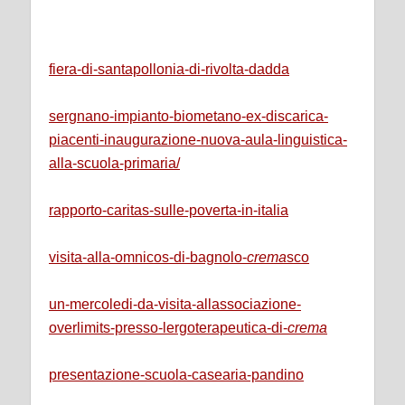
fiera-di-santapollonia-di-rivolta-dadda
sergnano-impianto-biometano-ex-discarica-
piacenti-inaugurazione-nuova-aula-linguistica-
alla-scuola-primaria/
rapporto-caritas-sulle-poverta-in-italia
visita-alla-omnicos-di-bagnolo-
crema
sco
un-mercoledi-da-visita-allassociazione-
overlimits-presso-lergoterapeutica-di-
crema
presentazione-scuola-casearia-pandino