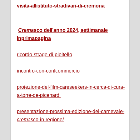
visita-allistituto-stradivari-di-cremona
Crema
sco dell'anno 2024, settimanale
Inprimapagina
ricordo-strage-di-pioltello
incontro-con-confcommercio
proiezione-del-film-careseekers-in-cerca-di-cura-
a-torre-de-picenardi
presentazione-prossima-edizione-del-carnevale-
crema
sco-in-regione/