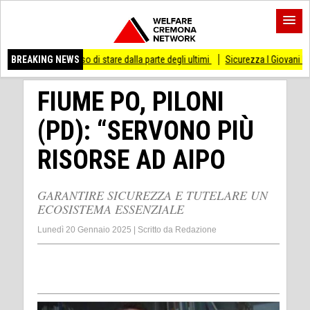
smesso di stare dalla parte degli ultimi
BREAKING NEWS
Sicurezza I Giovani Democratici ribatto
FIUME PO, PILONI
(PD): “SERVONO PIÙ
RISORSE AD AIPO
GARANTIRE SICUREZZA E TUTELARE UN
ECOSISTEMA ESSENZIALE
Lunedì 20 Gennaio 2025
|
Scritto da
Redazione