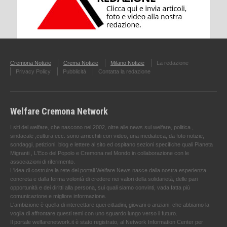
Cremona Notizie
Crema Notizie
Milano Notizie
La redazione
Privacy Policy
Pubblicità
Contatta la redazione
Welfare Cremona Network
I siti del welfare, che nascono nel 2002, oltre alle news sul welfare, politica ,
sindacale ,cultura ecc. sono arricchiti con video, una mediateca, da foto notizie,
sondaggi, petizioni, blog e lettere al sito ed ospitano sezioni specifiche quali Pianeta
Migranti , L'Eco del Popolo e Cremona nel Mondo in collaborazione con le
associazioni di riferimento.
L'idea di costruire la rete dei portali Welfare News nasce dalla nostra esperienza
concreta e dalla ferma volontà di credere nei valori della solidarietà, delle pari
opportunità e dei diritti alla persona, sui quali siamo convinti, vada fatta più
comunicazione e migliore informazione.
L'ambizione è quella di intercettare quei cittadini, giovani o anziani, che abbiamo la
voglia di affrontare questi temi con uno sguardo lungo verso il futuro.
Il portale welfarenetwork.it è stato registrato, al Network Information Center per