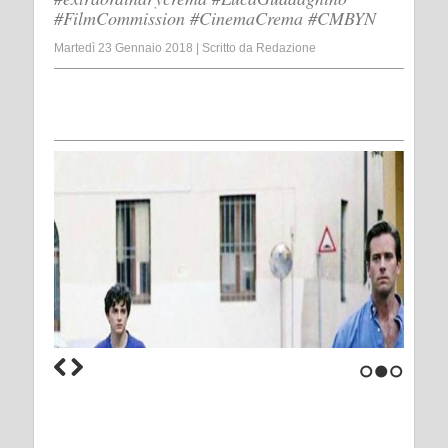
#FilmCommission #CinemaCrema #CMBYN
Martedì 23 Gennaio 2018
|
Scritto da
Redazione
1
2
3