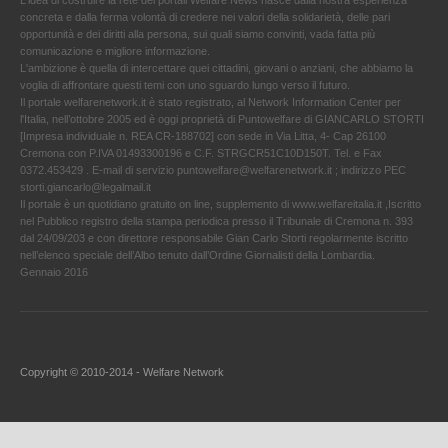
L'idea di costruire la rete dei portali Welfare News nasce dalla nostra esperienza
concreta e dalla ferma volontà di credere nei valori della solidarietà, delle pari
opportunità e dei diritti alla persona, sui quali siamo convinti, vada fatta più
comunicazione e migliore informazione.
L'ambizione è quella di intercettare quei cittadini, giovani o anziani, che abbiamo la
voglia di affrontare questi temi con uno sguardo lungo verso il futuro.
Il portale welfarenetwork.it è stato registrato, al Network Information Center per
l'Italia, nell’ottobre 2005 ed è oggi proprietà di Puntowelfare di GIANCARLO STORTI
[Impresa individuale n. REA CR-188702] con sede in Via Litta, 4- Cap 26100
Cremona con P.IVA 01493300196 e C.F. STRGCR51C10D150T. Tel. e Fax
0372.453429 . E-mail di servizio puntowelfare@welfarenetwork.it ; indirizzo PEC
storti.giancarlo@legalmail.it
Il portale è un quotidiano gratuito on line, supplemento di www.welfareitalia.it ,Iscritto
nel Pubblico registro della stampa periodica presso il Tribunale di Cremona n. 393
dal 24/09/203 e con direttore responsabile Gian Carlo Storti regolarmente iscritto
nell’elenco speciale dell’Albo tenuto dall’Ordine Giornalisti della Lombardia.
Gennaio 2016
Copyright © 2010-2014 - Welfare Network