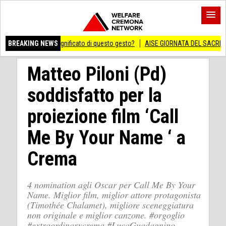
l vero significato di questo gesto?
BREAKING NEWS
AISE GIORNATA DEL SACRIFICIO DEL LAVO
Matteo Piloni (Pd)
soddisfatto per la
proiezione film ‘Call
Me By Your Name ‘ a
Crema
4 nomination agli Oscar per Call Me By Your
Name. Miglior film, miglior attore protagonista
(Timothée Chalamet), migliore sceneggiatura
non originale e miglior canzone. #orgoglio
#extraordinarycrema #LucaGuadagnino