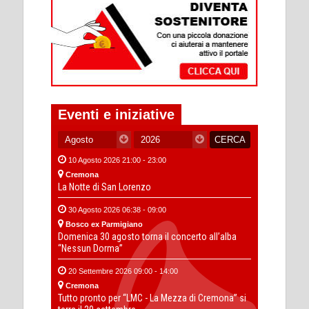
Eventi e iniziative
10 Agosto 2026 21:00 - 23:00
Cremona
La Notte di San Lorenzo
30 Agosto 2026 06:38 - 09:00
Bosco ex Parmigiano
Domenica 30 agosto torna il concerto all’alba
“Nessun Dorma”
20 Settembre 2026 09:00 - 14:00
Cremona
Tutto pronto per “LMC - La Mezza di Cremona” si