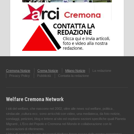
Cremona Notizie
Crema Notizie
Milano Notizie
La redazione
Privacy Policy
Pubblicità
Contatta la redazione
Welfare Cremona Network
I siti del welfare, che nascono nel 2002, oltre alle news sul welfare, politica ,
sindacale ,cultura ecc. sono arricchiti con video, una mediateca, da foto notizie,
sondaggi, petizioni, blog e lettere al sito ed ospitano sezioni specifiche quali Pianeta
Migranti , L'Eco del Popolo e Cremona nel Mondo in collaborazione con le
associazioni di riferimento.