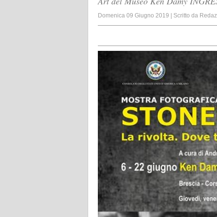
Art del Museo Ken Damy INGRESS
Domenica 09 Giugno 2019
|
Scritto da
Redaz