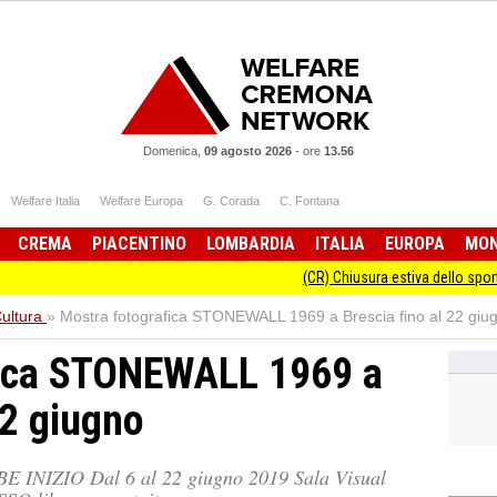
Domenica,
09 agosto 2026
-
ore
13.56
Welfare Italia
Welfare Europa
G. Corada
C. Fontana
CREMA
PIACENTINO
LOMBARDIA
ITALIA
EUROPA
MO
(CR) Chiusura estiva dello sportello Informagi
ultura
»
Mostra fotografica STONEWALL 1969 a Brescia fino al 22 giu
fica STONEWALL 1969 a
22 giugno
INIZIO Dal 6 al 22 giugno 2019 Sala Visual