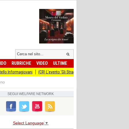
NDO
RUBRICHE
VIDEO
ULTIME
ovani
(CR) L'evento 'Gli Straordinari' con Carlo Cracco anticipato al 14 sette
gno
SEGUI
WELFARE NETWORK
Select Language
▼