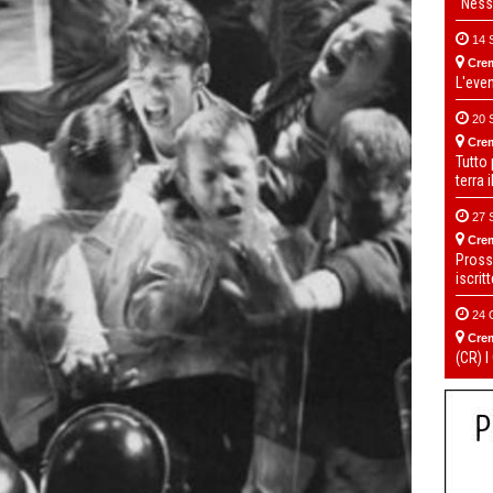
“Ness
14 
Cre
L'eve
20 
Cre
Tutto
terra 
27 
Cre
Pross
iscrit
24 
Cre
(CR) I