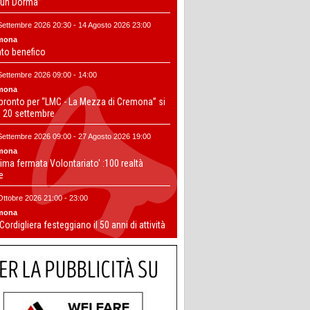
un Dorma”
Settembre 2026 20:30 - 14 Agosto 2026 23:00
mona
nto benefico
Settembre 2026 09:00 - 14:00
mona
 pronto per “LMC - La Mezza di Cremona” si
il 20 settembre
Settembre 2026 09:00 - 27 Agosto 2026 19:00
mona
ima fermata Volontariato' :100 realtà
te
Ottobre 2026 21:00 - 23:00
mona
 Cordigliera festeggiano il 50 anni di attività