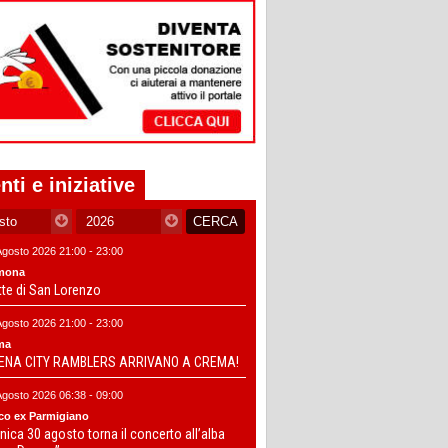
nti e iniziative
Agosto 2026 21:00 - 23:00
mona
tte di San Lorenzo
Agosto 2026 21:00 - 23:00
ma
DENA CITY RAMBLERS ARRIVANO A CREMA!
Agosto 2026 06:38 - 09:00
co ex Parmigiano
ica 30 agosto torna il concerto all’alba