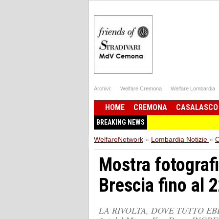
Archivi:
Welfare Cremona
Welfare Lombardia
HOME
CREMONA
CASALASCO
BREAKING NEWS
WelfareNetwork
»
Lombardia Notizie
»
C
Mostra fotogra
Brescia fino al 
LA RIVOLTA, DOVE TUTTO EBBE 