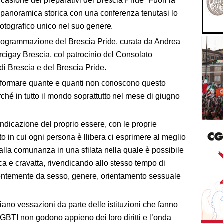
occasione dei preparativi del Brescia Pride “Fuori la
a panoramica storica con una conferenza tenutasi lo
otografico unico nel suo genere.
 programmazione del Brescia Pride, curata da Andrea
cigay Brescia, col patrocinio del Consolato
i Brescia e del Brescia Pride.
informare quante e quanti non conoscono questo
rché in tutto il mondo soprattutto nel mese di giugno
vendicazione del proprio essere, con le proprie
to in cui ogni persona è llibera di esprimere al meglio
dalla comunanza in una sfilata nella quale è possibile
ca e cravatta, rivendicando allo stesso tempo di
endentemente da sesso, genere, orientamento sessuale
siano vessazioni da parte delle istituzioni che fanno
LGBTI non godono appieno dei loro diritti e l’onda