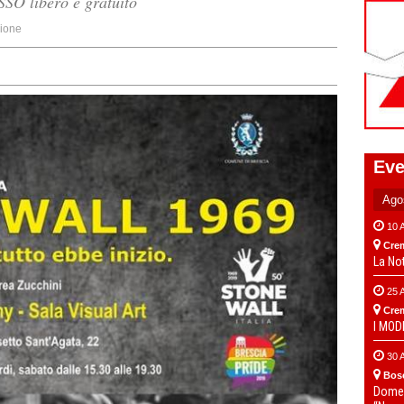
O libero e gratuito
ione
Eve
10 
Cre
La No
25 
Cre
I MO
30 
Bos
Domen