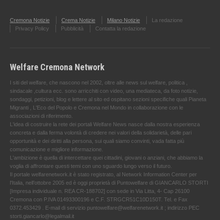
Cremona Notizie
Crema Notizie
Milano Notizie
La redazione
Privacy Policy
Pubblicità
Contatta la redazione
Welfare Cremona Network
I siti del welfare, che nascono nel 2002, oltre alle news sul welfare, politica ,
sindacale ,cultura ecc. sono arricchiti con video, una mediateca, da foto notizie,
sondaggi, petizioni, blog e lettere al sito ed ospitano sezioni specifiche quali Pianeta
Migranti , L'Eco del Popolo e Cremona nel Mondo in collaborazione con le
associazioni di riferimento.
L'idea di costruire la rete dei portali Welfare News nasce dalla nostra esperienza
concreta e dalla ferma volontà di credere nei valori della solidarietà, delle pari
opportunità e dei diritti alla persona, sui quali siamo convinti, vada fatta più
comunicazione e migliore informazione.
L'ambizione è quella di intercettare quei cittadini, giovani o anziani, che abbiamo la
voglia di affrontare questi temi con uno sguardo lungo verso il futuro.
Il portale welfarenetwork.it è stato registrato, al Network Information Center per
l'Italia, nell’ottobre 2005 ed è oggi proprietà di Puntowelfare di GIANCARLO STORTI
[Impresa individuale n. REA CR-188702] con sede in Via Litta, 4- Cap 26100
Cremona con P.IVA 01493300196 e C.F. STRGCR51C10D150T. Tel. e Fax
0372.453429 . E-mail di servizio puntowelfare@welfarenetwork.it ; indirizzo PEC
storti.giancarlo@legalmail.it