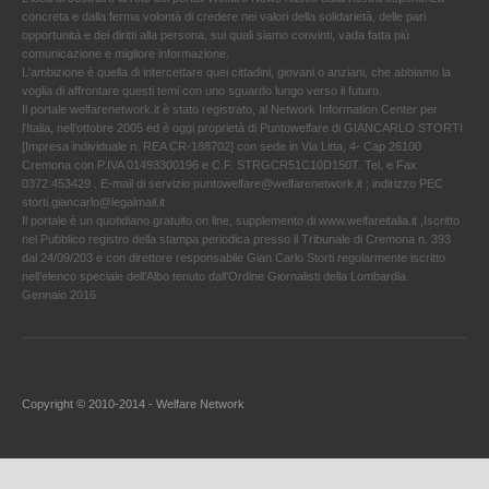
concreta e dalla ferma volontà di credere nei valori della solidarietà, delle pari
opportunità e dei diritti alla persona, sui quali siamo convinti, vada fatta più
comunicazione e migliore informazione.
L'ambizione è quella di intercettare quei cittadini, giovani o anziani, che abbiamo la
voglia di affrontare questi temi con uno sguardo lungo verso il futuro.
Il portale welfarenetwork.it è stato registrato, al Network Information Center per
l'Italia, nell’ottobre 2005 ed è oggi proprietà di Puntowelfare di GIANCARLO STORTI
[Impresa individuale n. REA CR-188702] con sede in Via Litta, 4- Cap 26100
Cremona con P.IVA 01493300196 e C.F. STRGCR51C10D150T. Tel. e Fax
0372.453429 . E-mail di servizio puntowelfare@welfarenetwork.it ; indirizzo PEC
storti.giancarlo@legalmail.it
Il portale è un quotidiano gratuito on line, supplemento di www.welfareitalia.it ,Iscritto
nel Pubblico registro della stampa periodica presso il Tribunale di Cremona n. 393
dal 24/09/203 e con direttore responsabile Gian Carlo Storti regolarmente iscritto
nell’elenco speciale dell’Albo tenuto dall’Ordine Giornalisti della Lombardia.
Gennaio 2016
Copyright © 2010-2014 - Welfare Network