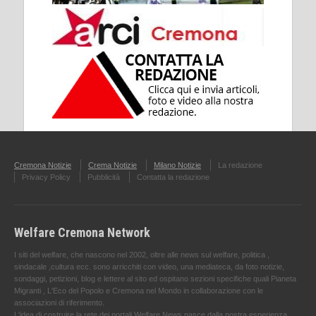
Cremona Notizie
Crema Notizie
Milano Notizie
La redazione
Privacy Policy
Pubblicità
Contatta la redazione
Welfare Cremona Network
I siti del welfare, che nascono nel 2002, oltre alle news sul welfare, politica ,
sindacale ,cultura ecc. sono arricchiti con video, una mediateca, da foto notizie,
sondaggi, petizioni, blog e lettere al sito ed ospitano sezioni specifiche quali Pianeta
Migranti , L'Eco del Popolo e Cremona nel Mondo in collaborazione con le
associazioni di riferimento.
L'idea di costruire la rete dei portali Welfare News nasce dalla nostra esperienza