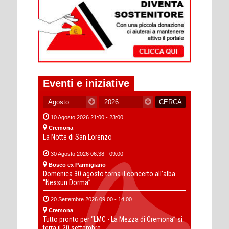
Eventi e iniziative
10 Agosto 2026 21:00 - 23:00
Cremona
La Notte di San Lorenzo
30 Agosto 2026 06:38 - 09:00
Bosco ex Parmigiano
Domenica 30 agosto torna il concerto all’alba
“Nessun Dorma”
20 Settembre 2026 09:00 - 14:00
Cremona
Tutto pronto per “LMC - La Mezza di Cremona” si
terra il 20 settembre