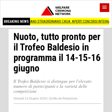
(Mi) PIANO STRAORDINARIO CASA. APERTI CONCORSI INTERNAZIONALI
BREAKING NEWS
The 
Nuoto, tutto pronto per
il Trofeo Baldesio in
programma il 14-15-16
giugno
Il Trofeo Baldesio si distingue per l'elevato
numero di partecipanti e la varietà delle
competizioni
Giovedì 13 Giugno 2024
|
Scritto da
Redazione