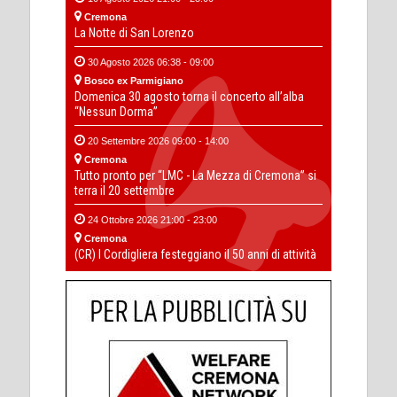
Cremona
La Notte di San Lorenzo
30 Agosto 2026 06:38 - 09:00
Bosco ex Parmigiano
Domenica 30 agosto torna il concerto all’alba
“Nessun Dorma”
20 Settembre 2026 09:00 - 14:00
Cremona
Tutto pronto per “LMC - La Mezza di Cremona” si
terra il 20 settembre
24 Ottobre 2026 21:00 - 23:00
Cremona
(CR) I Cordigliera festeggiano il 50 anni di attività