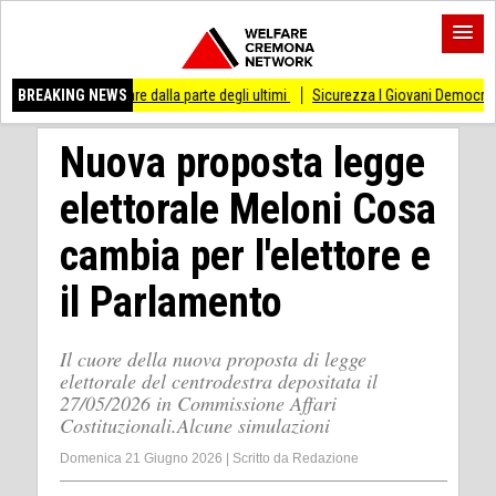
are dalla parte degli ultimi
BREAKING NEWS
Sicurezza I Giovani Democratici ribattono ai Giovani
Nuova proposta legge
elettorale Meloni Cosa
cambia per l'elettore e
il Parlamento
Il cuore della nuova proposta di legge
elettorale del centrodestra depositata il
27/05/2026 in Commissione Affari
Costituzionali.Alcune simulazioni
Domenica 21 Giugno 2026
|
Scritto da
Redazione