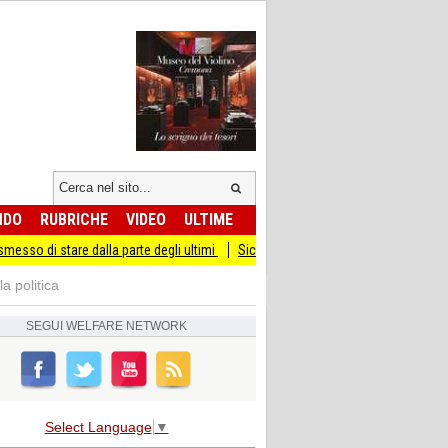
NDO
RUBRICHE
VIDEO
ULTIME
are dalla parte degli ultimi
Sicurezza I Giovani Democratici ribattono ai Giovani
a politica
SEGUI
WELFARE NETWORK
Select Language
▼