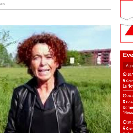
one
Eve
10 
Cre
La No
30 
Bos
Domen
“Ness
20 
Cre