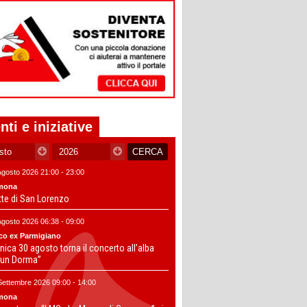
nti e iniziative
Agosto 2026 21:00 - 23:00
mona
tte di San Lorenzo
Agosto 2026 06:38 - 09:00
co ex Parmigiano
ica 30 agosto torna il concerto all’alba
un Dorma”
Settembre 2026 09:00 - 14:00
mona