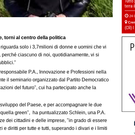
Tutto
terra 
24 
Cre
(CR) I
torni al centro della politica
iguarda solo i 3,7milioni di donne e uomini che vi
 perché ciascuno di noi, quotidianamente, vi si
bblici."
 responsabile P.A., Innovazione e Professioni nella
te il seminario organizzato dal Partito Democratico
zioni del futuro", cui ha partecipato anche la
 lo sviluppo del Paese, e per accompagnare le due
 e quella green", ha puntualizzato Schlein, una P.A.
 dei cittadini e delle imprese, "in grado di essere
e diritti per tutte e tutti, superando i divari e i limiti