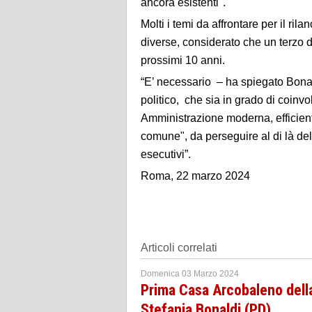
ancora esistenti".
Molti i temi da affrontare per il ril
diverse, considerato che un terzo 
prossimi 10 anni.
“E’ necessario – ha spiegato Bonald
politico, che sia in grado di coinv
Amministrazione moderna, efficiente
comune", da perseguire al di là del
esecutivi”.
Roma, 22 marzo 2024
Articoli correlati
Domenica 03 Marzo 2024
Prima Casa Arcobaleno dell
Stefania Bonaldi (PD)