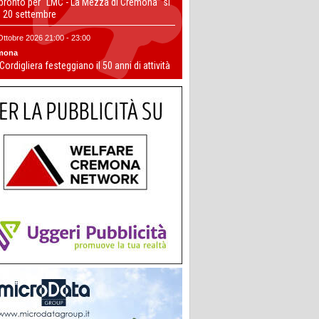
 pronto per “LMC - La Mezza di Cremona” si
il 20 settembre
Ottobre 2026 21:00 - 23:00
mona
 Cordigliera festeggiano il 50 anni di attività