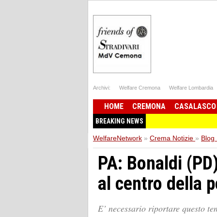
Archivi:
Welfare Cremona
Welfare Lombardia
HOME
CREMONA
CASALASCO
BREAKING NEWS
WelfareNetwork
»
Crema Notizie
»
Blog 
PA: Bonaldi (PD
al centro della p
E’ necessario riportare questo tem