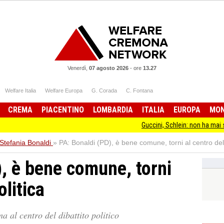
Venerdì,
07 agosto 2026
-
ore
13.27
Welfare Italia
Welfare Europa
G. Corada
C. Fontana
CREMA
PIACENTINO
LOMBARDIA
ITALIA
EUROPA
MO
Guccini, Schlein: non ha mai smesso di st
Stefania Bonaldi
»
PA: Bonaldi (PD), è bene comune, torni al centro dell
), è bene comune, torni
olitica
a al centro del dibattito politico