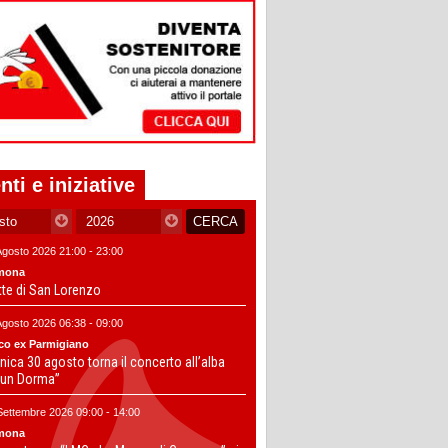
nti e iniziative
Agosto 2026 21:00 - 23:00
mona
tte di San Lorenzo
Agosto 2026 06:38 - 09:00
co ex Parmigiano
ica 30 agosto torna il concerto all’alba
un Dorma”
Settembre 2026 09:00 - 14:00
mona