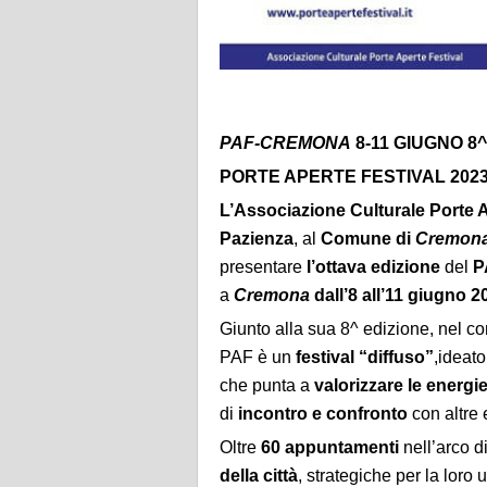
PAF-CREMONA
8-11 GIUGNO 8^
PORTE APERTE FESTIVAL 202
L’Associazione Culturale Porte 
Pazienza
, al
Comune di
Cremon
presentare
l’ottava
edizione
del
P
a
Cremona
dall’8 all’11 giugno
2
Giunto alla sua 8^ edizione, nel co
PAF è un
festival “diffuso”
,ideato
che punta a
valorizzare le energie 
di
incontro e confronto
con altre 
Oltre
60 appuntamenti
nell’arco di
della città
, strategiche per la loro 