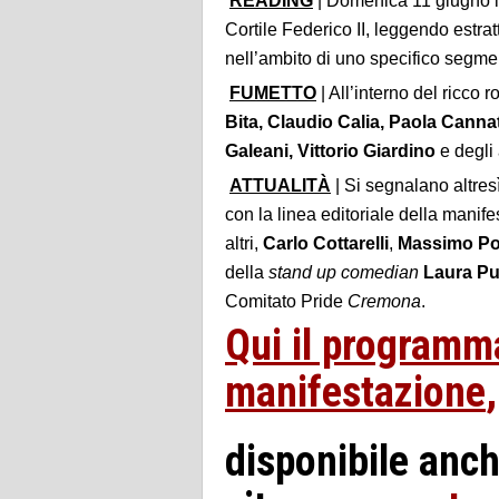
READING
| Domenica 11 giugno l
Cortile Federico II, leggendo estratt
nell’ambito di uno specifico segmen
FUMETTO
| All’interno del ricco 
Bita,
Claudio Calia, Paola Cannat
Galeani, Vittorio Giardino
e degli 
ATTUALITÀ
| Si segnalano altresì
con la linea editoriale della manife
altri,
Carlo Cottarelli
,
Massimo Po
della
stand up comedian
Laura P
Comitato Pride
Cremona
.
Qui
il programm
manifestazione
,
disponibile anch