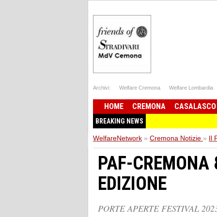
Archivi:
Welfare Cremona
Welfare Lombardia
HOME
CREMONA
CASALASCO
BREAKING NEWS
WelfareNetwork
»
Cremona Notizie
»
Il
PAF-CREMONA 8
EDIZIONE
PORTE APERTE FESTIVAL 2023 Mu