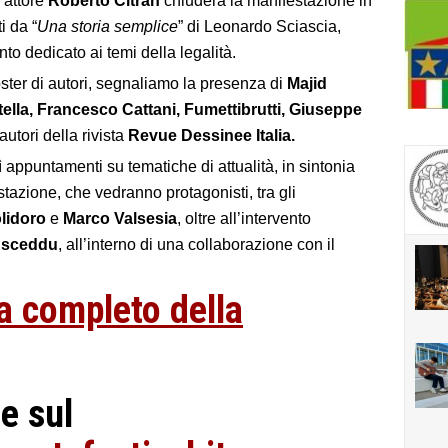
’attore
Roberto Citran
chiuderà la manifestazione in
i da “
Una storia semplice
” di Leonardo Sciascia,
to dedicato ai temi della legalità.
roster di autori, segnaliamo la presenza di
Majid
ella, Francesco Cattani, Fumettibrutti, Giuseppe
autori della rivista
Revue Dessinee Italia.
 appuntamenti su tematiche di attualità, in sintonia
stazione, che vedranno protagonisti, tra gli
lidoro
e
Marco Valsesia
, oltre all’intervento
usceddu
,
all’interno di una collaborazione con il
a completo della
e sul