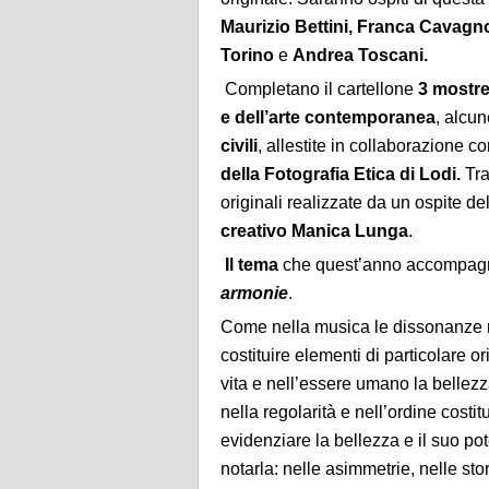
Maurizio Bettini, Franca Cavagno
Torino
e
Andrea Toscani.
Completano il cartellone
3 mostr
e dell’arte contemporanea
, alcun
civili
, allestite in collaborazione c
della Fotografia Etica di Lodi.
Tra
originali realizzate da un ospite d
creativo Manica Lunga
.
Il tema
che quest’anno accompagnerà
armonie
.
Come nella musica le dissonanze 
costituire elementi di particolare o
vita e nell’essere umano la belle
nella regolarità e nell’ordine costi
evidenziare la bellezza e il suo po
notarla: nelle asimmetrie, nelle sto