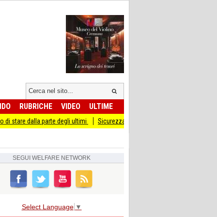
NDO
RUBRICHE
VIDEO
ULTIME
la parte degli ultimi
Sicurezza I Giovani Democratici ribattono ai Giovani di Fra
SEGUI
WELFARE NETWORK
Select Language
▼