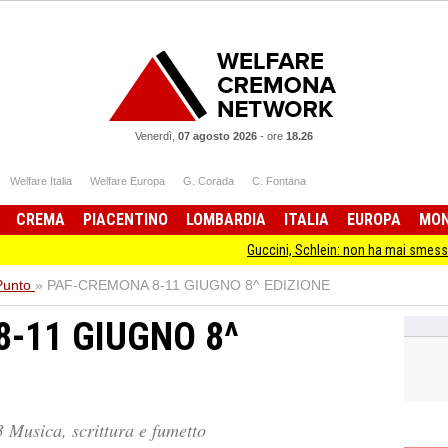
Venerdì,
07 agosto 2026
-
ore
18.26
Welfare Italia
Welfare Europa
G. Corada
C. Fontana
CREMA
PIACENTINO
LOMBARDIA
ITALIA
EUROPA
MO
Guccini, Schlein: non ha mai smesso di stare dal
 Punto
»
PAF-CREMONA 8-11 GIUGNO 8^ EDIZIONE
-11 GIUGNO 8^
sica, scrittura e fumetto