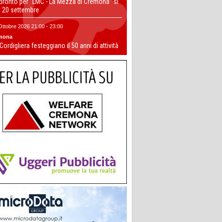
 pronto per “LMC - La Mezza di Cremona” si
il 20 settembre
Ottobre 2026 21:00 - 23:00
mona
 Cordigliera festeggiano il 50 anni di attività