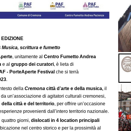
 EDIZIONE
3
Musica, scrittura e fumetto
Aperte
, unitamente al
Centro Fumetto Andrea
a
e al
gruppo dei curatori
, è lieta di
AF - PorteAperte Festival
che si terrà
023
.
ntesto della
Cremona
città d’arte e della musica,
il
 da un’associazione di agitatori culturali cremonesi,
della città e del territorio
, per offrire un’occasione
esperienze provenienti dall’intero territorio nazionale.
 quattro giorni,
dislocati in 4 location principali
ubicazione nel centro storico e per la prossimità al