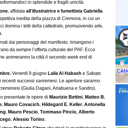
asformandoci in splendide e fragili unicità.
ione
, affidata
all’illustratrice e fumettista Gabriella
pettiva inedita della piazza di
Cremona
, in cui un
nici domina i tetti della cattedrale, promuovendo arte,
à.
rnati dai personaggi del manifesto, rimangono i
zano da sempre l’offerta culturale del PAF. Ecco
he animeranno la città il secondo week end di
mbre
, Venerdì 9 giugno
Laila Al Habash
e Sabato
i recenti successi sanremesi. Le aperture saranno
i cremonesi (Giulia Dagani, Ariabuena e Sandro).
nno presentate le opere di
Maurizio Bettini
,
Matteo B.
e
,
Mauro Covacich
,
Hildegard E. Keller
,
Antonella
ing
,
Mauro Pescio
,
Tommaso Pincio,
Alberto
Scego
,
Alessio Torino
.