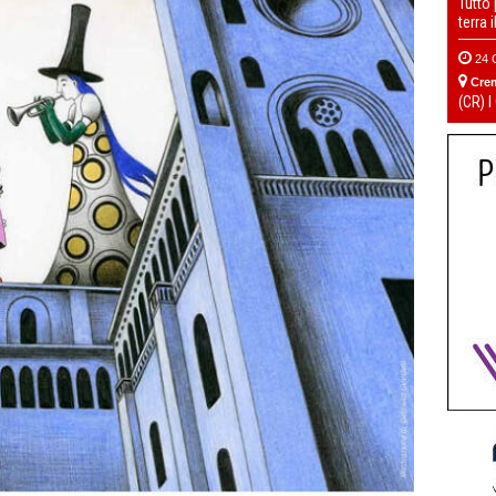
Tutto
terra 
24 
Cre
(CR) I