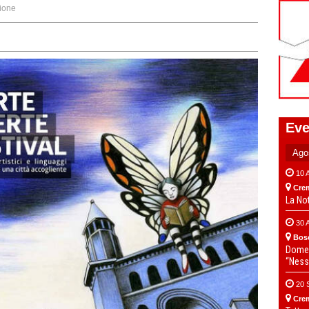
ione
Eve
10 
Cre
La No
30 
Bos
Domen
“Ness
20 
Cre