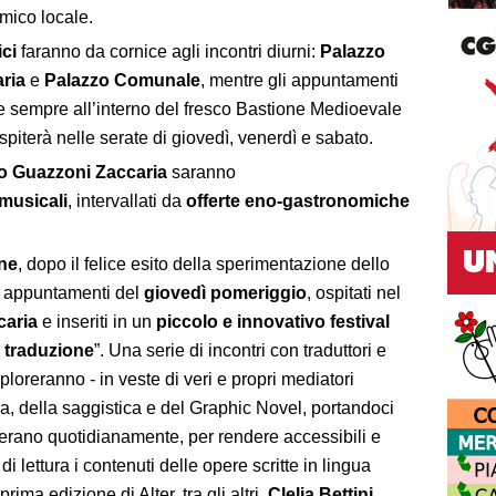
mico locale.
ici
faranno da cornice agli incontri diurni:
Palazzo
ria
e
Palazzo Comunale
, mentre gli appuntamenti
me sempre all’interno del fresco Bastione Medioevale
piterà nelle serate di giovedì, venerdì e sabato.
o Guazzoni Zaccaria
saranno
 musicali
, intervallati da
offerte eno-gastronomiche
one
, dopo il felice esito della sperimentazione dello
i appuntamenti del
giovedì pomeriggio
, ospitati nel
caria
e inseriti in un
piccolo e innovativo festival
a traduzione
”. Una serie di incontri con traduttori e
sploreranno - in veste di veri e propri mediatori
tiva, della saggistica e del Graphic Novel, portandoci
erano quotidianamente, per rendere accessibili e
di lettura i contenuti delle opere scritte in lingua
rima edizione di Alter, tra gli altri,
Clelia Bettini,