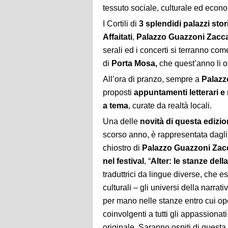
tessuto sociale, culturale ed econo
I Cortili di
3 splendidi palazzi stor
Affaitati
,
Palazzo Guazzoni Zacca
serali ed i concerti si terranno co
di
Porta Mosa,
che quest’anno li os
All’ora di pranzo, sempre a
Palazz
proposti
appuntamenti letterari e
a tema
, curate da realtà locali.
Una delle
novità di questa edizi
scorso anno, è rappresentata dagl
chiostro di
Palazzo Guazzoni Zac
nel festival
, “
Alter: le stanze dell
traduttrici da lingue diverse, che e
culturali – gli universi della narra
per mano nelle stanze entro cui op
coinvolgenti a tutti gli appassionati 
originale. Saranno ospiti di questa p