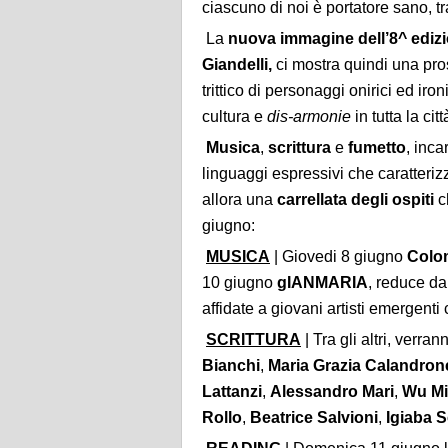
ciascuno di noi è portatore sano, tr
La
nuova immagine dell’8^ ediz
Giandelli,
ci mostra quindi una pros
trittico di personaggi onirici ed iro
cultura e
dis-armonie
in tutta la citt
Musica
,
scrittura
e
fumetto
, inca
linguaggi espressivi che caratteriz
allora una
carrellata degli ospiti
c
giugno:
MUSICA
| Giovedi 8 giugno
Colo
10 giugno
gIANMARIA
, reduce da
affidate a giovani artisti emergent
SCRITTURA
| Tra gli altri, verra
Bianchi
,
Maria Grazia Calandron
Lattanzi
,
Alessandro Mari
,
Wu M
Rollo
,
Beatrice Salvioni
,
Igiaba 