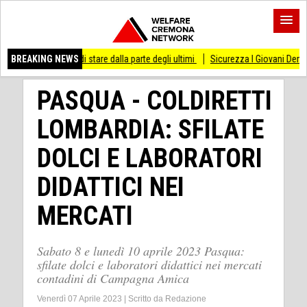
sso di stare dalla parte degli ultimi
BREAKING NEWS
Sicurezza I Giovani Democratici ribattono 
PASQUA - COLDIRETTI
LOMBARDIA: SFILATE
DOLCI E LABORATORI
DIDATTICI NEI
MERCATI
Sabato 8 e lunedì 10 aprile 2023 Pasqua:
sfilate dolci e laboratori didattici nei mercati
contadini di Campagna Amica
Venerdì 07 Aprile 2023
|
Scritto da
Redazione