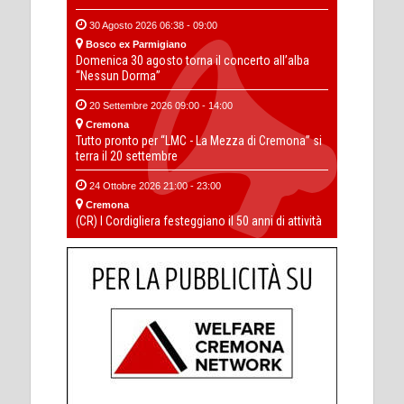
30 Agosto 2026 06:38 - 09:00
Bosco ex Parmigiano
Domenica 30 agosto torna il concerto all’alba
“Nessun Dorma”
20 Settembre 2026 09:00 - 14:00
Cremona
Tutto pronto per “LMC - La Mezza di Cremona” si
terra il 20 settembre
24 Ottobre 2026 21:00 - 23:00
Cremona
(CR) I Cordigliera festeggiano il 50 anni di attività