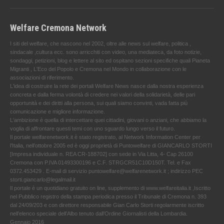
Welfare Cremona Network
I siti del welfare, che nascono nel 2002, oltre alle news sul welfare, politica ,
sindacale ,cultura ecc. sono arricchiti con video, una mediateca, da foto notizie,
sondaggi, petizioni, blog e lettere al sito ed ospitano sezioni specifiche quali Pianeta
Migranti , L'Eco del Popolo e Cremona nel Mondo in collaborazione con le
associazioni di riferimento.
L'idea di costruire la rete dei portali Welfare News nasce dalla nostra esperienza
concreta e dalla ferma volontà di credere nei valori della solidarietà, delle pari
opportunità e dei diritti alla persona, sui quali siamo convinti, vada fatta più
comunicazione e migliore informazione.
L'ambizione è quella di intercettare quei cittadini, giovani o anziani, che abbiamo la
voglia di affrontare questi temi con uno sguardo lungo verso il futuro.
Il portale welfarenetwork.it è stato registrato, al Network Information Center per
l'Italia, nell’ottobre 2005 ed è oggi proprietà di Puntowelfare di GIANCARLO STORTI
[Impresa individuale n. REA CR-188702] con sede in Via Litta, 4- Cap 26100
Cremona con P.IVA 01493300196 e C.F. STRGCR51C10D150T. Tel. e Fax
0372.453429 . E-mail di servizio puntowelfare@welfarenetwork.it ; indirizzo PEC
storti.giancarlo@legalmail.it
Il portale è un quotidiano gratuito on line, supplemento di www.welfareitalia.it ,Iscritto
nel Pubblico registro della stampa periodica presso il Tribunale di Cremona n. 393
dal 24/09/203 e con direttore responsabile Gian Carlo Storti regolarmente iscritto
nell’elenco speciale dell’Albo tenuto dall’Ordine Giornalisti della Lombardia.
Gennaio 2016