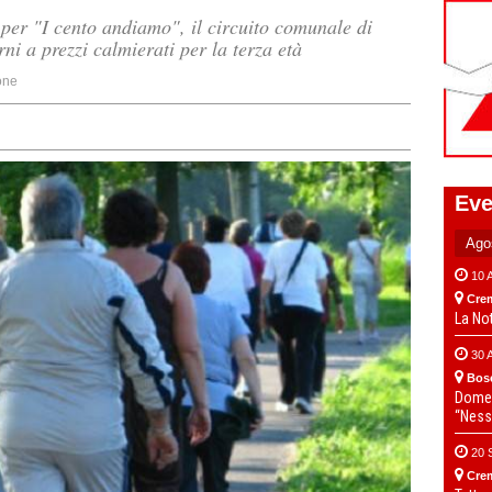
er "I cento andiamo", il circuito comunale di
ni a prezzi calmierati per la terza età
one
Eve
10 
Cre
La No
30 
Bos
Domen
“Ness
20 
Cre