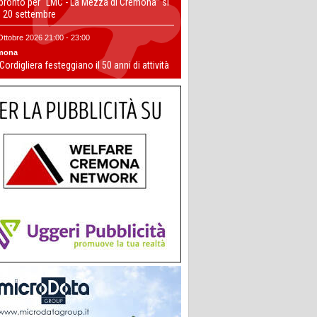
 pronto per “LMC - La Mezza di Cremona” si
il 20 settembre
Ottobre 2026 21:00 - 23:00
mona
 Cordigliera festeggiano il 50 anni di attività