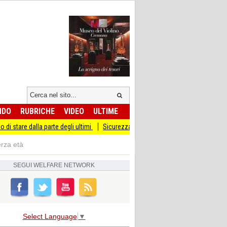
NDO
RUBRICHE
VIDEO
ULTIME
lla parte degli ultimi
Sicurezza I Giovani Democratici ribattono ai Giovani di Fr
erza età
SEGUI
WELFARE NETWORK
Select Language
▼