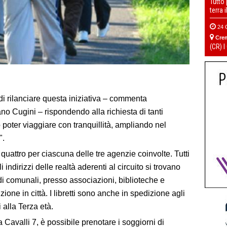
Tutto
terra 
24 
Cre
(CR) I
 rilanciare questa iniziativa – commenta
o Cugini – rispondendo alla richiesta di tanti
 poter viaggiare con tranquillità, ampliando nel
".
 quattro per ciascuna delle tre agenzie coinvolte. Tutti
li indirizzi delle realtà aderenti al circuito si trovano
edi comunali, presso associazioni, biblioteche e
uzione in città. I libretti sono anche in spedizione agli
 alla Terza età.
 Cavalli 7, è possibile prenotare i soggiorni di