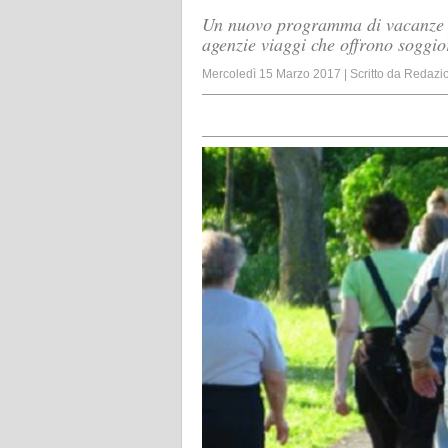
Un nuovo programma di vacanze p
agenzie viaggi che offrono soggior
Mercoledì 15 Marzo 2017
|
Scritto da
Redazi