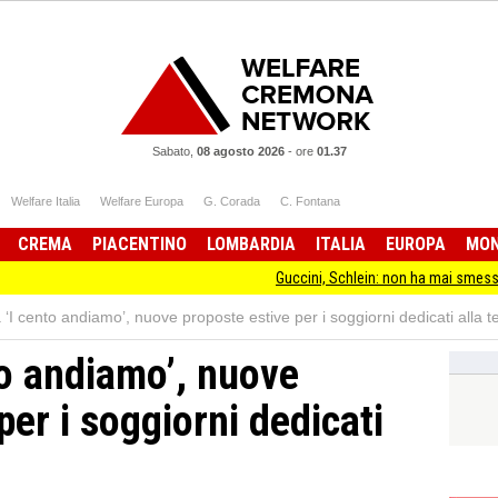
Sabato,
08 agosto 2026
-
ore
01.37
Welfare Italia
Welfare Europa
G. Corada
C. Fontana
CREMA
PIACENTINO
LOMBARDIA
ITALIA
EUROPA
MO
Guccini, Schlein: non ha mai smesso di stare da
‘I cento andiamo’, nuove proposte estive per i soggiorni dedicati alla t
to andiamo’, nuove
per i soggiorni dedicati