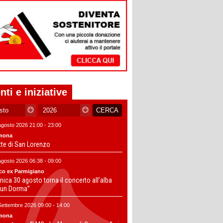
nti e iniziative
Agosto 2026 21:00 - 23:00
mona
tte di San Lorenzo
Agosto 2026 06:38 - 09:00
co ex Parmigiano
ica 30 agosto torna il concerto all’alba
un Dorma”
Settembre 2026 09:00 - 14:00
mona