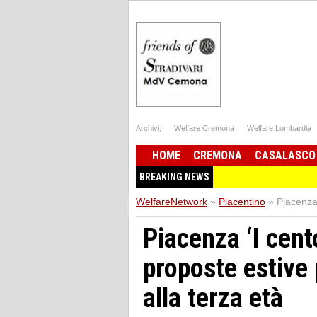
Archivi:
Welfare Cremona
Welfare Lombardia
HOME
CREMONA
CASALASCO
BREAKING NEWS
WelfareNetwork
»
Piacentino
»
Piacenza 
Piacenza ‘I cen
proposte estive 
alla terza età