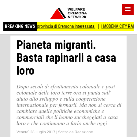
 Anche provincia di Cremona interessata.
BREAKING NEWS
I MODENA CITY RAMBLERS ARRIVA
Pianeta migranti.
Basta rapinarli a casa
loro
Dopo secoli di sfruttamento coloniale e post
coloniale delle loro terre ora si punta sull'
aiuto allo sviluppo e sulla cooperazione
internazionale per fermarli. Ma non si cerca di
cambiare quelle politiche economiche e
commerciali che li hanno saccheggiati a casa
loro e che continuano a farlo anche oggi
Venerdì 28 Luglio 2017
|
Scritto da
Redazione