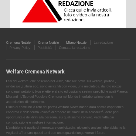
Cremona Notizie
Crema Notizie
Milano Notizie
La redazione
Privacy Policy
Pubblicità
Contatta la redazione
Welfare Cremona Network
I siti del welfare, che nascono nel 2002, oltre alle news sul welfare, politica ,
sindacale ,cultura ecc. sono arricchiti con video, una mediateca, da foto notizie,
sondaggi, petizioni, blog e lettere al sito ed ospitano sezioni specifiche quali Pianeta
Migranti , L'Eco del Popolo e Cremona nel Mondo in collaborazione con le
associazioni di riferimento.
L'idea di costruire la rete dei portali Welfare News nasce dalla nostra esperienza
concreta e dalla ferma volontà di credere nei valori della solidarietà, delle pari
opportunità e dei diritti alla persona, sui quali siamo convinti, vada fatta più
comunicazione e migliore informazione.
L'ambizione è quella di intercettare quei cittadini, giovani o anziani, che abbiamo la
voglia di affrontare questi temi con uno sguardo lungo verso il futuro.