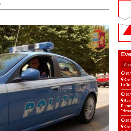
e
Eve
10 
Cre
La No
30 
Bos
Domen
“Ness
20 
Cre