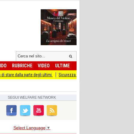
NDO
RUBRICHE
VIDEO
ULTIME
la parte degli ultimi
Sicurezza I Giovani Democratici ribattono ai Giovani di Fra
SEGUI
WELFARE NETWORK
Select Language
▼