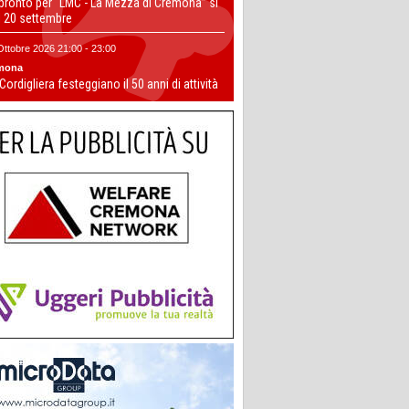
 pronto per “LMC - La Mezza di Cremona” si
il 20 settembre
Ottobre 2026 21:00 - 23:00
mona
 Cordigliera festeggiano il 50 anni di attività