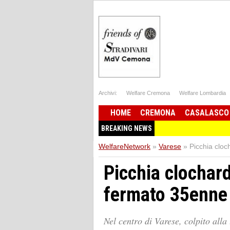
Archivi:
Welfare Cremona
Welfare Lombardia
HOME
CREMONA
CASALASCO
BREAKING NEWS
WelfareNetwork
»
Varese
»
Picchia clo
Picchia clochar
fermato 35enne
Nel centro di Varese, colpito alla