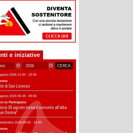
nti e iniziative
Agosto 2026 21:00 - 23:00
mona
tte di San Lorenzo
Agosto 2026 06:38 - 09:00
co ex Parmigiano
ica 30 agosto torna il concerto all’alba
un Dorma”
Settembre 2026 09:00 - 14:00
mona