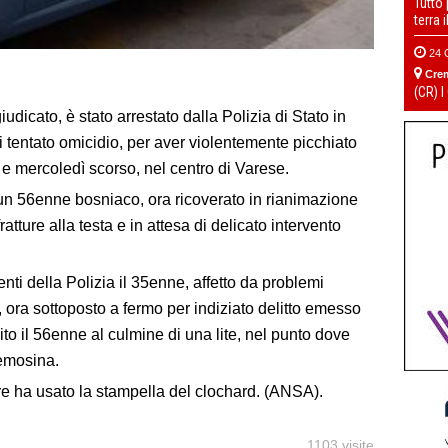
Tutto
terra 
24 
Cre
(CR) I
udicato, è stato arrestato dalla Polizia di Stato in
i tentato omicidio, per aver violentemente picchiato
ì e mercoledì scorso, nel centro di Varese.
un 56enne bosniaco, ora ricoverato in rianimazione
atture alla testa e in attesa di delicato intervento
 della Polizia il 35enne, affetto da problemi
, ora sottoposto a fermo per indiziato delitto emesso
to il 56enne al culmine di una lite, nel punto dove
lemosina.
re ha usato la stampella del clochard. (ANSA).
1103 visite