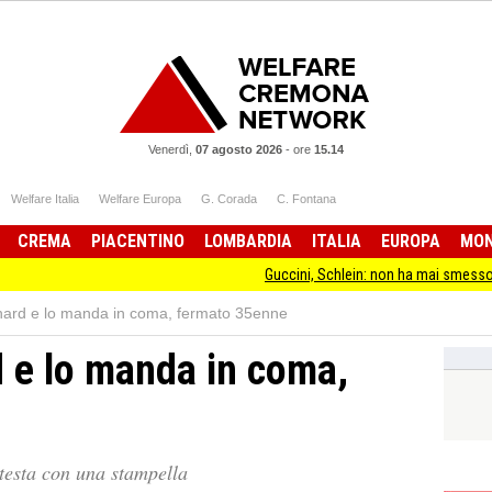
Venerdì,
07 agosto 2026
-
ore
15.14
Welfare Italia
Welfare Europa
G. Corada
C. Fontana
CREMA
PIACENTINO
LOMBARDIA
ITALIA
EUROPA
MO
Guccini, Schlein: non ha mai smesso di stare dal
chard e lo manda in coma, fermato 35enne
d e lo manda in coma,
 testa con una stampella