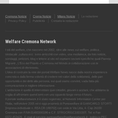
Cremona Notizie
Crema Notizie
Milano Notizie
La redazione
Privacy Policy
Pubblicità
Contatta la redazione
Welfare Cremona Network
I siti del welfare, che nascono nel 2002, oltre alle news sul welfare, politica ,
sindacale ,cultura ecc. sono arricchiti con video, una mediateca, da foto notizie,
sondaggi, petizioni, blog e lettere al sito ed ospitano sezioni specifiche quali Pianeta
Migranti , L'Eco del Popolo e Cremona nel Mondo in collaborazione con le
associazioni di riferimento.
L'idea di costruire la rete dei portali Welfare News nasce dalla nostra esperienza
concreta e dalla ferma volontà di credere nei valori della solidarietà, delle pari
opportunità e dei diritti alla persona, sui quali siamo convinti, vada fatta più
comunicazione e migliore informazione.
L'ambizione è quella di intercettare quei cittadini, giovani o anziani, che abbiamo la
voglia di affrontare questi temi con uno sguardo lungo verso il futuro.
Il portale welfarenetwork.it è stato registrato, al Network Information Center per
l'Italia, nell’ottobre 2005 ed è oggi proprietà di Puntowelfare di GIANCARLO STORTI
[Impresa individuale n. REA CR-188702] con sede in Via Litta, 4- Cap 26100
Cremona con P.IVA 01493300196 e C.F. STRGCR51C10D150T. Tel. e Fax
0372.453429 . E-mail di servizio puntowelfare@welfarenetwork.it ; indirizzo PEC