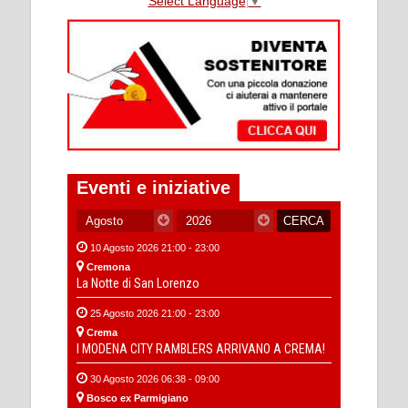
Select Language
▼
Eventi e iniziative
10 Agosto 2026 21:00 - 23:00
Cremona
La Notte di San Lorenzo
25 Agosto 2026 21:00 - 23:00
Crema
I MODENA CITY RAMBLERS ARRIVANO A CREMA!
30 Agosto 2026 06:38 - 09:00
Bosco ex Parmigiano