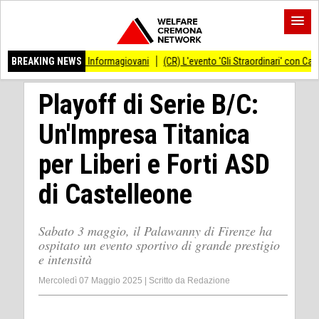
portello Informagiovani
BREAKING NEWS
(CR) L'evento 'Gli Straordinari' con Carlo Cracco anti
Playoff di Serie B/C:
Un'Impresa Titanica
per Liberi e Forti ASD
di Castelleone
Sabato 3 maggio, il Palawanny di Firenze ha
ospitato un evento sportivo di grande prestigio
e intensità
Mercoledì 07 Maggio 2025
|
Scritto da
Redazione