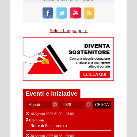
Select Language
▼
Eventi e iniziative
10 Agosto 2026 21:00 - 23:00
Cremona
La Notte di San Lorenzo
30 Agosto 2026 06:38 - 09:00