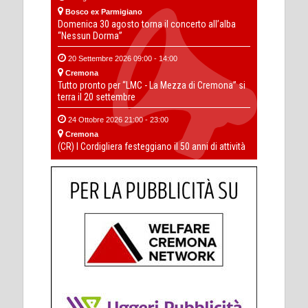
Bosco ex Parmigiano
Domenica 30 agosto torna il concerto all’alba
“Nessun Dorma”
20 Settembre 2026 09:00 - 14:00
Cremona
Tutto pronto per “LMC - La Mezza di Cremona” si
terra il 20 settembre
24 Ottobre 2026 21:00 - 23:00
Cremona
(CR) I Cordigliera festeggiano il 50 anni di attività