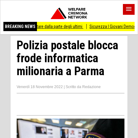
esso di stare dalla parte degli ultimi
BREAKING NEWS
Sicurezza I Giovani Democratici ribattono 
Polizia postale blocca
frode informatica
milionaria a Parma
Venerdì 18 Novembre 2022
|
Scritto da
Redazione