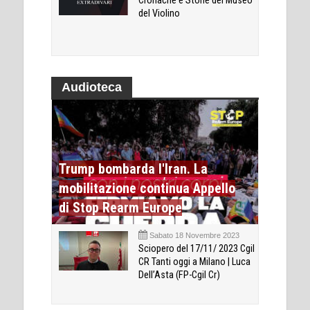
Cronache e Storie del Museo
del Violino
Audioteca
Trump bombarda l'Iran. La
mobilitazione continua Appello
di Stop Rearm Europe
Sabato 18 Novembre 2023
Sciopero del 17/11/ 2023 Cgil
CR Tanti oggi a Milano | Luca
Dell’Asta (FP-Cgil Cr)