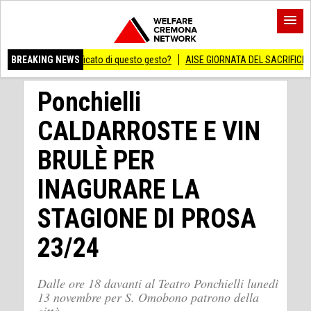
ro significato di questo gesto?
BREAKING NEWS
AISE GIORNATA DEL SACRIFICIO DEL LAVORO 
Ponchielli
CALDARROSTE E VIN
BRULÈ PER
INAGURARE LA
STAGIONE DI PROSA
23/24
Dalle ore 18 davanti al Teatro Ponchielli lunedì
13 novembre per S. Omobono patrono della