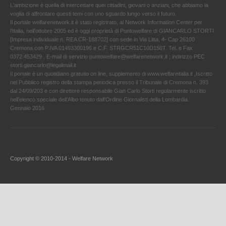
L'ambizione è quella di intercettare quei cittadini, giovani o anziani, che abbiamo la
voglia di affrontare questi temi con uno sguardo lungo verso il futuro.
Il portale welfarenetwork.it è stato registrato, al Network Information Center per
l'Italia, nell’ottobre 2005 ed è oggi proprietà di Puntowelfare di GIANCARLO STORTI
[Impresa individuale n. REA CR-188702] con sede in Via Litta, 4- Cap 26100
Cremona con P.IVA 01493300196 e C.F. STRGCR51C10D150T. Tel. e Fax
0372.453429 . E-mail di servizio puntowelfare@welfarenetwork.it ; indirizzo PEC
storti.giancarlo@legalmail.it
Il portale è un quotidiano gratuito on line, supplemento di www.welfareitalia.it ,Iscritto
nel Pubblico registro della stampa periodica presso il Tribunale di Cremona n. 393
dal 24/09/203 e con direttore responsabile Gian Carlo Storti regolarmente iscritto
nell’elenco speciale dell’Albo tenuto dall’Ordine Giornalisti della Lombardia.
Gennaio 2016
Copyright © 2010-2014 - Welfare Network