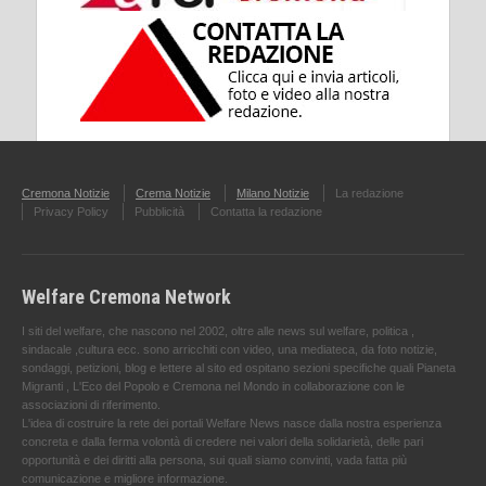
Cremona Notizie
Crema Notizie
Milano Notizie
La redazione
Privacy Policy
Pubblicità
Contatta la redazione
Welfare Cremona Network
I siti del welfare, che nascono nel 2002, oltre alle news sul welfare, politica ,
sindacale ,cultura ecc. sono arricchiti con video, una mediateca, da foto notizie,
sondaggi, petizioni, blog e lettere al sito ed ospitano sezioni specifiche quali Pianeta
Migranti , L'Eco del Popolo e Cremona nel Mondo in collaborazione con le
associazioni di riferimento.
L'idea di costruire la rete dei portali Welfare News nasce dalla nostra esperienza
concreta e dalla ferma volontà di credere nei valori della solidarietà, delle pari
opportunità e dei diritti alla persona, sui quali siamo convinti, vada fatta più
comunicazione e migliore informazione.