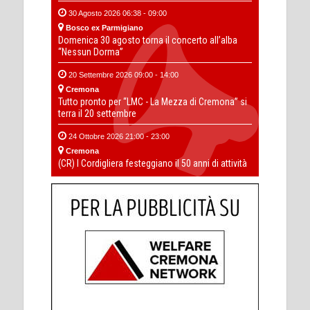
30 Agosto 2026 06:38 - 09:00
Bosco ex Parmigiano
Domenica 30 agosto torna il concerto all’alba
“Nessun Dorma”
20 Settembre 2026 09:00 - 14:00
Cremona
Tutto pronto per “LMC - La Mezza di Cremona” si
terra il 20 settembre
24 Ottobre 2026 21:00 - 23:00
Cremona
(CR) I Cordigliera festeggiano il 50 anni di attività