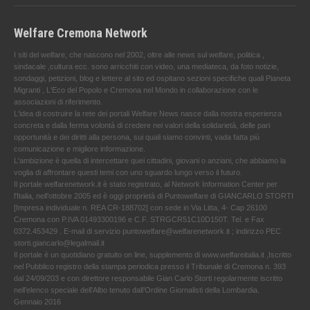
Welfare Cremona Network
I siti del welfare, che nascono nel 2002, oltre alle news sul welfare, politica ,
sindacale ,cultura ecc. sono arricchiti con video, una mediateca, da foto notizie,
sondaggi, petizioni, blog e lettere al sito ed ospitano sezioni specifiche quali Pianeta
Migranti , L'Eco del Popolo e Cremona nel Mondo in collaborazione con le
associazioni di riferimento.
L'idea di costruire la rete dei portali Welfare News nasce dalla nostra esperienza
concreta e dalla ferma volontà di credere nei valori della solidarietà, delle pari
opportunità e dei diritti alla persona, sui quali siamo convinti, vada fatta più
comunicazione e migliore informazione.
L'ambizione è quella di intercettare quei cittadini, giovani o anziani, che abbiamo la
voglia di affrontare questi temi con uno sguardo lungo verso il futuro.
Il portale welfarenetwork.it è stato registrato, al Network Information Center per
l'Italia, nell’ottobre 2005 ed è oggi proprietà di Puntowelfare di GIANCARLO STORTI
[Impresa individuale n. REA CR-188702] con sede in Via Litta, 4- Cap 26100
Cremona con P.IVA 01493300196 e C.F. STRGCR51C10D150T. Tel. e Fax
0372.453429 . E-mail di servizio puntowelfare@welfarenetwork.it ; indirizzo PEC
storti.giancarlo@legalmail.it
Il portale è un quotidiano gratuito on line, supplemento di www.welfareitalia.it ,Iscritto
nel Pubblico registro della stampa periodica presso il Tribunale di Cremona n. 393
dal 24/09/203 e con direttore responsabile Gian Carlo Storti regolarmente iscritto
nell’elenco speciale dell’Albo tenuto dall’Ordine Giornalisti della Lombardia.
Gennaio 2016