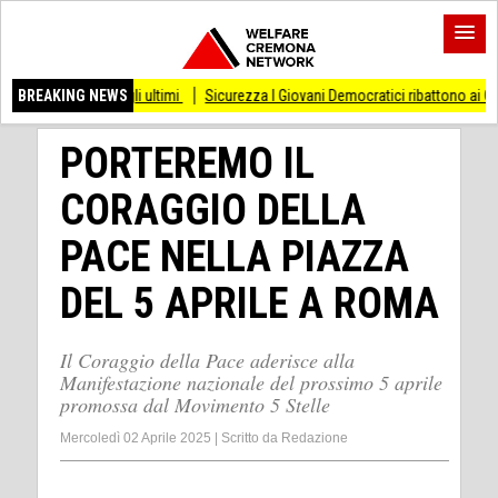
arte degli ultimi
BREAKING NEWS
Sicurezza I Giovani Democratici ribattono ai Giovani di Fratell
PORTEREMO IL
CORAGGIO DELLA
PACE NELLA PIAZZA
DEL 5 APRILE A ROMA
Il Coraggio della Pace aderisce alla
Manifestazione nazionale del prossimo 5 aprile
promossa dal Movimento 5 Stelle
Mercoledì 02 Aprile 2025
|
Scritto da
Redazione