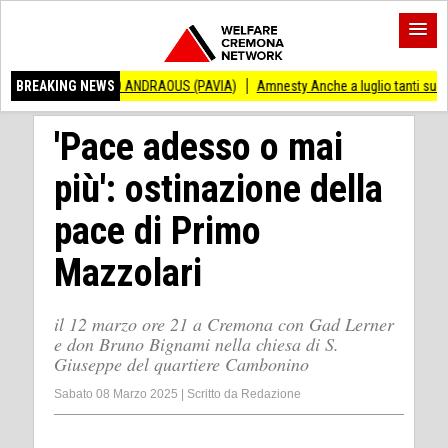
CENZO ANDRAOUS (PAVIA)
BREAKING NEWS
Amnesty Anche a luglio tanti successi ed ingiusti
'Pace adesso o mai
più': ostinazione della
pace di Primo
Mazzolari
il 12 marzo ore 21 a Cremona con Gad Lerner
e don Bruno Bignami nella chiesa di S.
Giuseppe del quartiere Cambonino
Sabato 08 Marzo 2025
|
Scritto da
Redazione