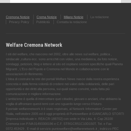
Cremona Notizie
Crema Notizie
Milano Notizie
La redazione
Privacy Policy
Pubblicità
Contatta la redazione
Welfare Cremona Network
I siti del welfare, che nascono nel 2002, oltre alle news sul welfare, politica ,
sindacale ,cultura ecc. sono arricchiti con video, una mediateca, da foto notizie,
sondaggi, petizioni, blog e lettere al sito ed ospitano sezioni specifiche quali Pianeta
Migranti , L'Eco del Popolo e Cremona nel Mondo in collaborazione con le
associazioni di riferimento.
L'idea di costruire la rete dei portali Welfare News nasce dalla nostra esperienza
concreta e dalla ferma volontà di credere nei valori della solidarietà, delle pari
opportunità e dei diritti alla persona, sui quali siamo convinti, vada fatta più
comunicazione e migliore informazione.
L'ambizione è quella di intercettare quei cittadini, giovani o anziani, che abbiamo la
voglia di affrontare questi temi con uno sguardo lungo verso il futuro.
Il portale welfarenetwork.it è stato registrato, al Network Information Center per
l'Italia, nell’ottobre 2005 ed è oggi proprietà di Puntowelfare di GIANCARLO STORTI
[Impresa individuale n. REA CR-188702] con sede in Via Litta, 4- Cap 26100
Cremona con P.IVA 01493300196 e C.F. STRGCR51C10D150T. Tel. e Fax
0372.453429 . E-mail di servizio puntowelfare@welfarenetwork.it ; indirizzo PEC