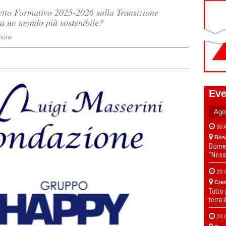
tto Formativo 2025-2026 sulla Transizione
 a un mondo più sostenibile?
ione
Eve
30 
Bos
Domen
“Ness
20 
Cre
Tutto
terra 
24 