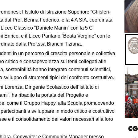
 cremonesi: l’Istituto di Istruzione Superiore “Ghisleri-
a dal Prof. Benna Federico, e la 4 A SIA, coordinata
il Liceo Classico “Daniele Manin” con la 5 C
ni Enrico, e il Liceo Paritario “Beata Vergine” con le
rdinate dalla Prof.ssa Bianchi Tiziana.
denti in un percorso di crescita personale e collettiva
ro critico e consapevolezza sui temi collegati alle
a, sostenibilità hanno integrato contenuti scientifici,
o sviluppo di strumenti tipici del confronto costruttivo.
i Lorenza, Dirigente Scolastico dell’Istituto di
ami”, ha ribadito la portata del Progetto e
ende, come il Gruppo Happy, alla Scuola promuovendo
 partecipanti a sviluppare in modo critico e costruttivo
se e il consolidamento dei valori necessari alla loro
 Chiara, Copywriter e Community Manager presso