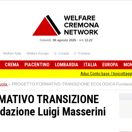
Giovedì,
06 agosto 2026
-
ore
12.22
Welfare Italia
Welfare Europa
G. Corada
C. Fontana
CREMA
PIACENTINO
LOMBARDIA
ITALIA
EUROPA
MO
Aduc Conto base. I boicottaggi de
uola
»
PROGETTO FORMATIVO TRANSIZIONE ECOLOGICA Fondazione 
MATIVO TRANSIZIONE
azione Luigi Masserini