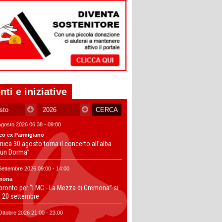
nti e iniziative
Agosto 2026 06:38 - 09:00
co ex Parmigiano
ica 30 agosto torna il concerto all’alba
un Dorma”
Settembre 2026 09:00 - 14:00
mona
 pronto per “LMC - La Mezza di Cremona” si
il 20 settembre
Ottobre 2026 21:00 - 23:00