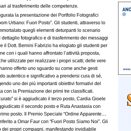
ari al trasferimento delle competenze.
urata la presentazione dei Portfolio Fotografici
oom Urbano: Fuori Posto”. Gli studenti, attraverso lo
mmortalato quegli elementi deturpanti lo scenario
l dettaglio fotografico e di trasferimento dei messaggi
e il Dott. Bernini Fabrizio ha elogiato gli studenti per
e con i quali hanno affrontato l’attività proposta,
e utilizzate per realizzare i propri scatti; delle vere
e hanno offerto uno sguardo su come anche gesti
o autentico e significativo a prendersi cura di sé,
gendo uno dei più importanti obiettivi formativi del
 con la Premiazione dei primi tre classificati.
curato” si è aggiudicato il terzo posto, Cardia Gioele
aggiudicato il secondo posto e Ruta Anastasia con
 primo posto. Il Premio Speciale “Ordine Apparente…
nferito a Omar Faur con “Fuori Posto Siamo Noi”. Gli
ilo dei propri compagni, manifestando invidiabile