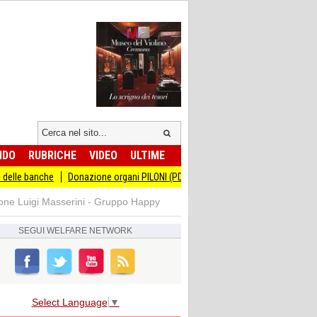
NDO
RUBRICHE
VIDEO
ULTIME
lle banche
Donazione organi PILONI (PD):GRAZIE A UN NOSTRO EMENDAMEN
Luigi Masserini - Gruppo Happy
SEGUI
WELFARE NETWORK
Select Language
▼