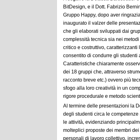
BitDesign, e il Dott. Fabrizio Ber
Gruppo Happy, dopo aver ringraziato
inaugurato il valzer delle presenta
che gli elaborati sviluppati dai gru
complessità tecnica sia nei metodi
critico e costruttivo, caratterizzan
consentito di condurre gli studenti 
Caratteristiche chiaramente osserva
dei 18 gruppi che, attraverso strum
racconto breve etc.) ovvero più tec
sfogo alla loro creatività in un co
rigore procedurale e metodo scienti
Al termine delle presentazioni la D
degli studenti circa le competenze a
le attività, evidenziando principalm
molteplici proposte dei membri dei r
personali di lavoro collettivo, incre