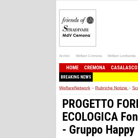
Archivi:
Welfare Cremona
Welfare Lombardia
HOME
CREMONA
CASALASCO
BREAKING NEWS
WelfareNetwork
»
Rubriche Notizie
»
Sc
PROGETTO FOR
ECOLOGICA Fond
- Gruppo Happy