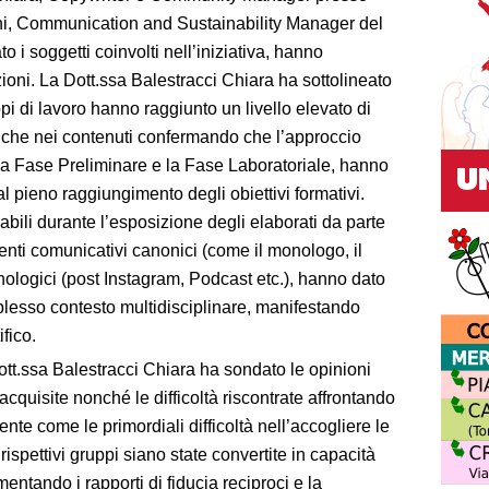
nini, Communication and Sustainability Manager del
 i soggetti coinvolti nell’iniziativa, hanno
zioni. La Dott.ssa Balestracci Chiara ha sottolineato
ppi di lavoro hanno raggiunto un livello elevato di
 che nei contenuti confermando che l’approccio
ti la Fase Preliminare e la Fase Laboratoriale, hanno
al pieno raggiungimento degli obiettivi formativi.
bili durante l’esposizione degli elaborati da parte
enti comunicativi canonici (come il monologo, il
nologici (post Instagram, Podcast etc.), hanno dato
mplesso contesto multidisciplinare, manifestando
fico.
ott.ssa Balestracci Chiara ha sondato le opinioni
cquisite nonché le difficoltà riscontrate affrontando
ente come le primordiali difficoltà nell’accogliere le
ispettivi gruppi siano state convertite in capacità
mentando i rapporti di fiducia reciproci e la