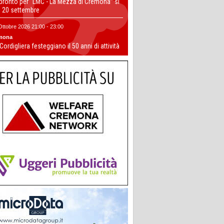
 pronto per “LMC - La Mezza di Cremona” si
il 20 settembre
Ottobre 2026 21:00 - 23:00
mona
 Cordigliera festeggiano il 50 anni di attività