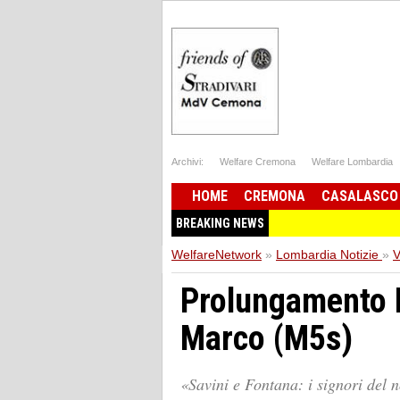
Archivi:
Welfare Cremona
Welfare Lombardia
HOME
CREMONA
CASALASCO
BREAKING NEWS
WelfareNetwork
»
Lombardia Notizie
»
V
Prolungamento M
Marco (M5s)
«Savini e Fontana: i signori del n