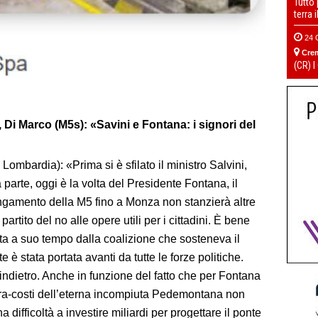
Tutto
terra 
24 
Cre
(CR) I
i Marco (M5s): «Savini e Fontana: i signori del
mbardia): «Prima si è sfilato il ministro Salvini,
 parte, oggi è la volta del Presidente Fontana, il
ngamento della M5 fino a Monza non stanzierà altre
partito del no alle opere utili per i cittadini. È bene
ta a suo tempo dalla coalizione che sosteneva il
 stata portata avanti da tutte le forze politiche.
indietro. Anche in funzione del fatto che per Fontana
extra-costi dell’eterna incompiuta Pedemontana non
ifficoltà a investire miliardi per progettare il ponte