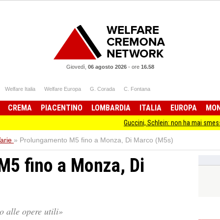
Giovedì,
06 agosto 2026
-
ore
16.58
Welfare Italia
Welfare Europa
G. Corada
C. Fontana
CREMA
PIACENTINO
LOMBARDIA
ITALIA
EUROPA
MO
Guccini, Schlein: non ha mai smesso di stare d
arie
»
Prolungamento M5 fino a Monza, Di Marco (M5s)
5 fino a Monza, Di
o alle opere utili»