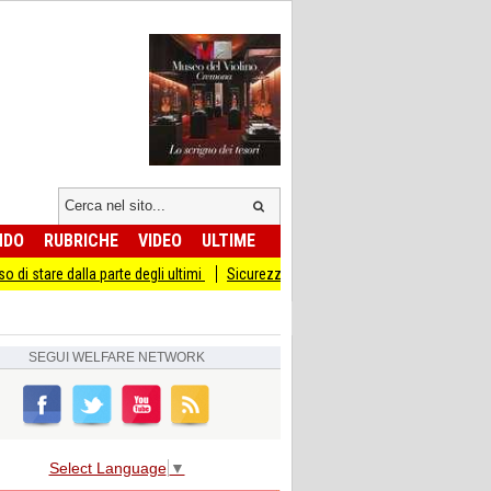
NDO
RUBRICHE
VIDEO
ULTIME
alla parte degli ultimi
Sicurezza I Giovani Democratici ribattono ai Giovani di F
SEGUI
WELFARE NETWORK
Select Language
▼