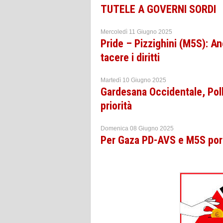
TUTELE A GOVERNI SORDI
Mercoledì 11 Giugno 2025
Pride – Pizzighini (M5S): A
tacere i diritti
Martedì 10 Giugno 2025
Gardesana Occidentale, Poll
priorità
Domenica 08 Giugno 2025
Per Gaza PD-AVS e M5S port