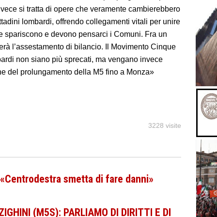
nvece si tratta di opere che veramente cambierebbero
ittadini lombardi, offrendo collegamenti vitali per unire
orse spariscono e devono pensarci i Comuni. Fra un
terà l’assestamento di bilancio. Il Movimento Cinque
mbardi non siano più sprecati, ma vengano invece
zione del prolungamento della M5 fino a Monza»
3228 visite
: «Centrodestra smetta di fare danni»
GHINI (M5S): PARLIAMO DI DIRITTI E DI