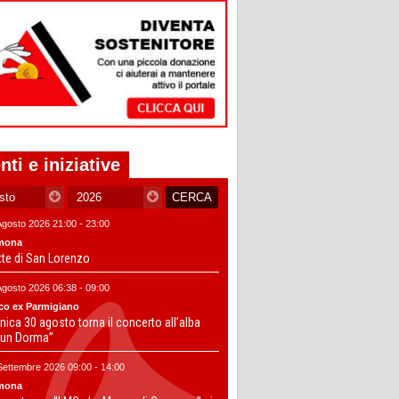
nti e iniziative
Agosto 2026 21:00 - 23:00
mona
tte di San Lorenzo
Agosto 2026 06:38 - 09:00
co ex Parmigiano
ica 30 agosto torna il concerto all’alba
un Dorma”
Settembre 2026 09:00 - 14:00
mona