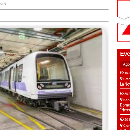
ione
Eve
10 
Cre
La No
30 
Bos
Domen
“Ness
20 
Cre