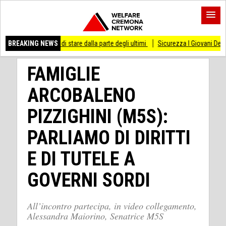
esso di stare dalla parte degli ultimi
BREAKING NEWS
Sicurezza I Giovani Democratici ribattono 
FAMIGLIE
ARCOBALENO
PIZZIGHINI (M5S):
PARLIAMO DI DIRITTI
E DI TUTELE A
GOVERNI SORDI
All’incontro partecipa, in video collegamento,
Alessandra Maiorino, Senatrice M5S