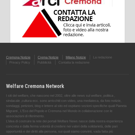
Cremona Notizie
Crema Notizie
Milano Notizie
La redazione
Privacy Policy
Pubblicità
Contatta la redazione
Welfare Cremona Network
I siti del welfare, che nascono nel 2002, oltre alle news sul welfare, politica ,
sindacale ,cultura ecc. sono arricchiti con video, una mediateca, da foto notizie,
sondaggi, petizioni, blog e lettere al sito ed ospitano sezioni specifiche quali Pianeta
Migranti , L'Eco del Popolo e Cremona nel Mondo in collaborazione con le
associazioni di riferimento.
L'idea di costruire la rete dei portali Welfare News nasce dalla nostra esperienza
concreta e dalla ferma volontà di credere nei valori della solidarietà, delle pari
opportunità e dei diritti alla persona, sui quali siamo convinti, vada fatta più