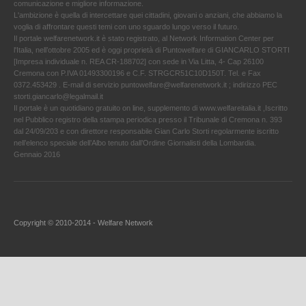
comunicazione e migliore informazione.
L'ambizione è quella di intercettare quei cittadini, giovani o anziani, che abbiamo la
voglia di affrontare questi temi con uno sguardo lungo verso il futuro.
Il portale welfarenetwork.it è stato registrato, al Network Information Center per
l'Italia, nell’ottobre 2005 ed è oggi proprietà di Puntowelfare di GIANCARLO STORTI
[Impresa individuale n. REA CR-188702] con sede in Via Litta, 4- Cap 26100
Cremona con P.IVA 01493300196 e C.F. STRGCR51C10D150T. Tel. e Fax
0372.453429 . E-mail di servizio puntowelfare@welfarenetwork.it ; indirizzo PEC
storti.giancarlo@legalmail.it
Il portale è un quotidiano gratuito on line, supplemento di www.welfareitalia.it ,Iscritto
nel Pubblico registro della stampa periodica presso il Tribunale di Cremona n. 393
dal 24/09/203 e con direttore responsabile Gian Carlo Storti regolarmente iscritto
nell’elenco speciale dell’Albo tenuto dall’Ordine Giornalisti della Lombardia.
Gennaio 2016
Copyright © 2010-2014 - Welfare Network