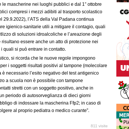
e le mascherine nei luoghi pubblici e dal 1° ottobre
ici compresi i mezzi adibiti al trasporto scolastico
del 29.9.2022), l’ATS della Val Padana continua
gienico-sanitarie utili a mitigare il contagio, quali
utlizzo di soluzioni idroalcoliche e l’areazione degli
 risultano essere anche un atto di protezione nei
 i quali si può entrare in contatto.
stico, si ricorda che le nuove regole impongono
per i soggetti risultati positivi al tampone (molecolare
la è necessario l’esito negativo del test antigenico
ntro a scuola non è possibile con tampone
tatti stretti con un soggetto positivo, anche in
n periodo di autosorveglianza di dieci giorni
obbligo di indossare la mascherina Ffp2; in caso di
volgere al proprio pediatra o medico curante”.
811 visite