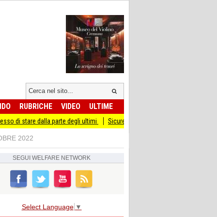
NDO
RUBRICHE
VIDEO
ULTIME
la parte degli ultimi
Sicurezza I Giovani Democratici ribattono ai Giovani di Fra
TOBRE 2022
SEGUI
WELFARE NETWORK
Select Language
▼