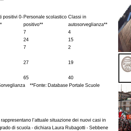
 positivi 0-
Personale scolastico
Classi in
*
positivo**
autosorveglianza**
7
4
24
15
7
2
27
19
65
40
 Sorveglianza **Fonte: Database Portale Scuole
a rappresentano l’attuale situazione dei nuovi casi in
 grado di scuola - dichiara Laura Rubagotti - Sebbene