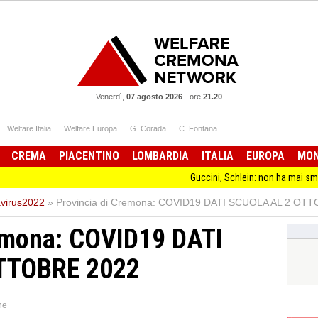
Venerdì,
07 agosto 2026
-
ore
21.20
Welfare Italia
Welfare Europa
G. Corada
C. Fontana
CREMA
PIACENTINO
LOMBARDIA
ITALIA
EUROPA
MO
Guccini, Schlein: non ha mai smesso di stare dal
virus2022
»
Provincia di Cremona: COVID19 DATI SCUOLA AL 2 OT
remona: COVID19 DATI
TTOBRE 2022
ne