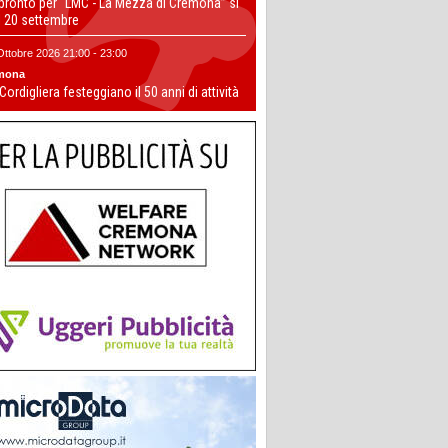
 pronto per “LMC - La Mezza di Cremona” si
il 20 settembre
Ottobre 2026 21:00 - 23:00
mona
 Cordigliera festeggiano il 50 anni di attività