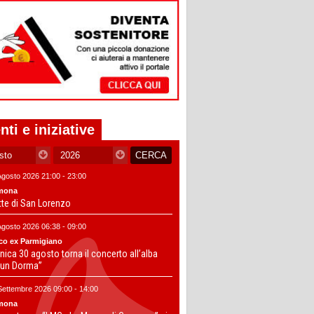
nti e iniziative
Agosto 2026 21:00 - 23:00
mona
tte di San Lorenzo
Agosto 2026 06:38 - 09:00
co ex Parmigiano
ica 30 agosto torna il concerto all’alba
un Dorma”
Settembre 2026 09:00 - 14:00
mona