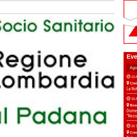
Eve
10 
Cre
La No
30 
Bos
Domen
“Ness
20 
Cre