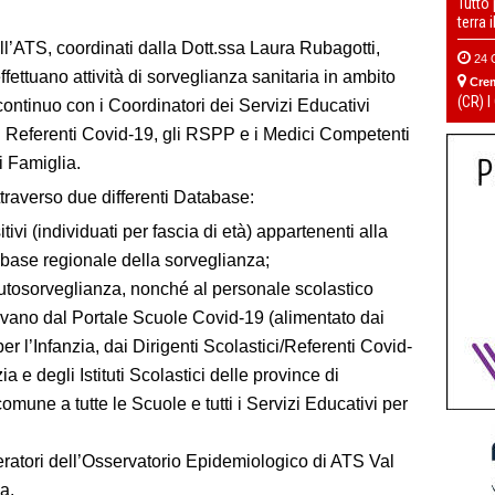
Tutto
terra 
l’ATS, coordinati dalla Dott.ssa Laura Rubagotti,
24 
fettuano attività di sorveglianza sanitaria in ambito
Cre
(CR) I
continuo con i Coordinatori dei Servizi Educativi
i, i Referenti Covid-19, gli RSPP e i Medici Competenti
i Famiglia.
attraverso due differenti Database:
itivi (individuati per fascia di età) appartenenti alla
abase regionale della sorveglianza;
n autosorveglianza, nonché al personale scolastico
rivano dal Portale Scuole Covid-19 (alimentato dai
er l’Infanzia, dai Dirigenti Scolastici/Referenti Covid-
ia e degli Istituti Scolastici delle province di
une a tutte le Scuole e tutti i Servizi Educativi per
peratori dell’Osservatorio Epidemiologico di ATS Val
a.