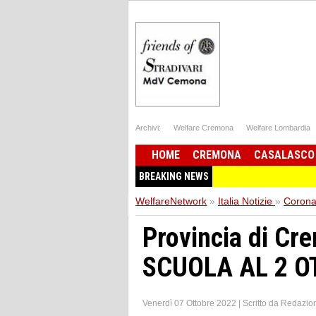
Archivi:
Welfare Cremona
Welfare Lombardia
HOME
CREMONA
CASALASCO
BREAKING NEWS
WelfareNetwork
»
Italia Notizie
»
Corona
Provincia di C
SCUOLA AL 2 O
Venerdì 07 Ottobre 2022
|
Scritto da
Redazio