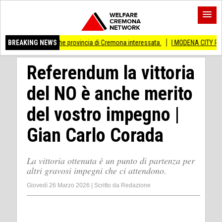
ati Anche provincia di Cremona interessata.
BREAKING NEWS
I MODENA CITY RAMBLERS ARRI
Referendum la vittoria
del NO è anche merito
del vostro impegno |
Gian Carlo Corada
La vittoria ottenuta è un punto di partenza per
altri gravosi impegni che ci attendono.
Giovedì 26 Marzo 2026
|
Scritto da
Redazione