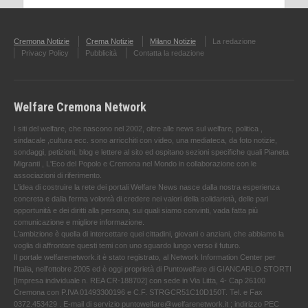
Cremona Notizie
Crema Notizie
Milano Notizie
La redazione
Privacy Policy
Pubblicità
Contatta la redazione
Welfare Cremona Network
I siti del welfare, che nascono nel 2002, oltre alle news sul welfare, politica ,
sindacale ,cultura ecc. sono arricchiti con video, una mediateca, da foto notizie,
sondaggi, petizioni, blog e lettere al sito ed ospitano sezioni specifiche quali Pianeta
Migranti , L'Eco del Popolo e Cremona nel Mondo in collaborazione con le
associazioni di riferimento.
L'idea di costruire la rete dei portali Welfare News nasce dalla nostra esperienza
concreta e dalla ferma volontà di credere nei valori della solidarietà, delle pari
opportunità e dei diritti alla persona, sui quali siamo convinti, vada fatta più
comunicazione e migliore informazione.
L'ambizione è quella di intercettare quei cittadini, giovani o anziani, che abbiamo la
voglia di affrontare questi temi con uno sguardo lungo verso il futuro.
Il portale welfarenetwork.it è stato registrato, al Network Information Center per
l'Italia, nell’ottobre 2005 ed è oggi proprietà di Puntowelfare di GIANCARLO STORTI
[Impresa individuale n. REA CR-188702] con sede in Via Litta, 4- Cap 26100
Cremona con P.IVA 01493300196 e C.F. STRGCR51C10D150T. Tel. e Fax
0372.453429 . E-mail di servizio puntowelfare@welfarenetwork.it ; indirizzo PEC