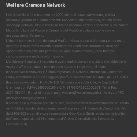
Welfare Cremona Network
I siti del welfare, che nascono nel 2002, oltre alle news sul welfare, politica ,
sindacale ,cultura ecc. sono arricchiti con video, una mediateca, da foto notizie,
sondaggi, petizioni, blog e lettere al sito ed ospitano sezioni specifiche quali Pianeta
Migranti , L'Eco del Popolo e Cremona nel Mondo in collaborazione con le
associazioni di riferimento.
L'idea di costruire la rete dei portali Welfare News nasce dalla nostra esperienza
concreta e dalla ferma volontà di credere nei valori della solidarietà, delle pari
opportunità e dei diritti alla persona, sui quali siamo convinti, vada fatta più
comunicazione e migliore informazione.
L'ambizione è quella di intercettare quei cittadini, giovani o anziani, che abbiamo la
voglia di affrontare questi temi con uno sguardo lungo verso il futuro.
Il portale welfarenetwork.it è stato registrato, al Network Information Center per
l'Italia, nell’ottobre 2005 ed è oggi proprietà di Puntowelfare di GIANCARLO STORTI
[Impresa individuale n. REA CR-188702] con sede in Via Litta, 4- Cap 26100
Cremona con P.IVA 01493300196 e C.F. STRGCR51C10D150T. Tel. e Fax
0372.453429 . E-mail di servizio puntowelfare@welfarenetwork.it ; indirizzo PEC
storti.giancarlo@legalmail.it
Il portale è un quotidiano gratuito on line, supplemento di www.welfareitalia.it ,Iscritto
nel Pubblico registro della stampa periodica presso il Tribunale di Cremona n. 393
dal 24/09/203 e con direttore responsabile Gian Carlo Storti regolarmente iscritto
nell’elenco speciale dell’Albo tenuto dall’Ordine Giornalisti della Lombardia.
Gennaio 2016