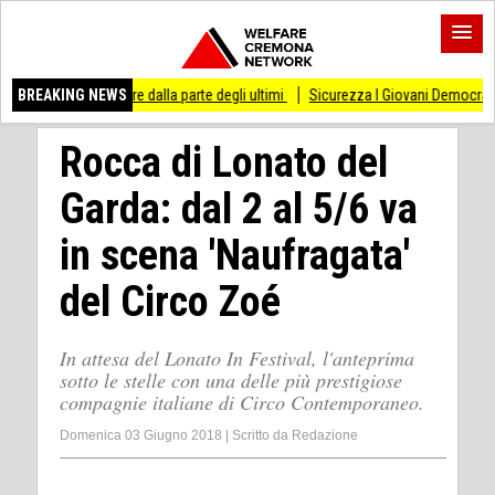
 stare dalla parte degli ultimi
BREAKING NEWS
Sicurezza I Giovani Democratici ribattono ai Gio
Rocca di Lonato del
Garda: dal 2 al 5/6 va
in scena 'Naufragata'
del Circo Zoé
In attesa del Lonato In Festival, l'anteprima
sotto le stelle con una delle più prestigiose
compagnie italiane di Circo Contemporaneo.
Domenica 03 Giugno 2018
|
Scritto da
Redazione