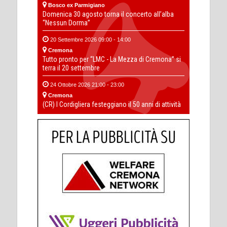
Bosco ex Parmigiano
Domenica 30 agosto torna il concerto all’alba
“Nessun Dorma”
20 Settembre 2026 09:00 - 14:00
Cremona
Tutto pronto per “LMC - La Mezza di Cremona” si
terra il 20 settembre
24 Ottobre 2026 21:00 - 23:00
Cremona
(CR) I Cordigliera festeggiano il 50 anni di attività