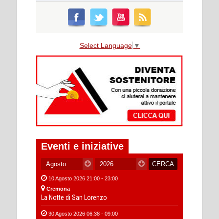
Select Language
▼
Eventi e iniziative
10 Agosto 2026 21:00 - 23:00
Cremona
La Notte di San Lorenzo
30 Agosto 2026 06:38 - 09:00