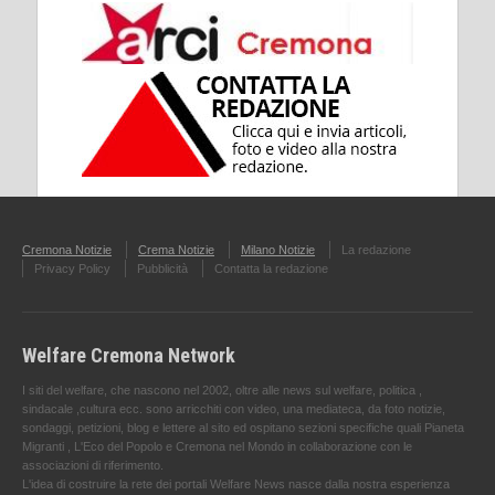
Cremona Notizie
Crema Notizie
Milano Notizie
La redazione
Privacy Policy
Pubblicità
Contatta la redazione
Welfare Cremona Network
I siti del welfare, che nascono nel 2002, oltre alle news sul welfare, politica ,
sindacale ,cultura ecc. sono arricchiti con video, una mediateca, da foto notizie,
sondaggi, petizioni, blog e lettere al sito ed ospitano sezioni specifiche quali Pianeta
Migranti , L'Eco del Popolo e Cremona nel Mondo in collaborazione con le
associazioni di riferimento.
L'idea di costruire la rete dei portali Welfare News nasce dalla nostra esperienza