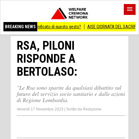
vero significato di questo gesto?
BREAKING NEWS
AISE GIORNATA DEL SACRIFICIO DEL LAVOR
RSA, PILONI
RISPONDE A
BERTOLASO:
"Le Rsa sono sparite da qualsiasi dibattito sul
futuro del servizio socio sanitario e dalle azioni
di Regione Lombardia.
Venerdì 17 Novembre 2023
|
Scritto da
Redazione