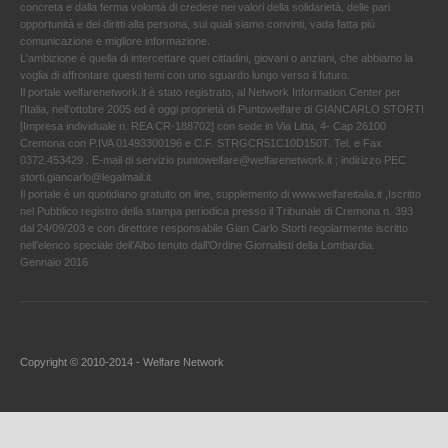
concreta e dalla ferma volontà di credere nei valori della solidarietà, delle pari
opportunità e dei diritti alla persona, sui quali siamo convinti, vada fatta più
comunicazione e migliore informazione.
L'ambizione è quella di intercettare quei cittadini, giovani o anziani, che abbiamo la
voglia di affrontare questi temi con uno sguardo lungo verso il futuro.
Il portale welfarenetwork.it è stato registrato, al Network Information Center per
l'Italia, nell’ottobre 2005 ed è oggi proprietà di Puntowelfare di GIANCARLO STORTI
[Impresa individuale n. REA CR-188702] con sede in Via Litta, 4- Cap 26100
Cremona con P.IVA 01493300196 e C.F. STRGCR51C10D150T. Tel. e Fax
0372.453429 . E-mail di servizio puntowelfare@welfarenetwork.it ; indirizzo PEC
storti.giancarlo@legalmail.it
Il portale è un quotidiano gratuito on line, supplemento di www.welfareitalia.it ,Iscritto
nel Pubblico registro della stampa periodica presso il Tribunale di Cremona n. 393
dal 24/09/203 e con direttore responsabile Gian Carlo Storti regolarmente iscritto
nell’elenco speciale dell’Albo tenuto dall’Ordine Giornalisti della Lombardia.
Gennaio 2016
Copyright © 2010-2014 - Welfare Network