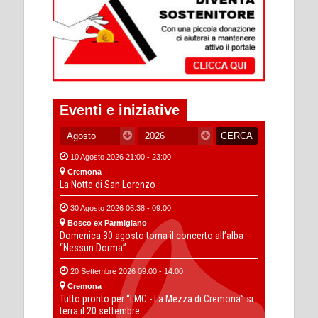
Eventi e iniziative
10 Agosto 2026 21:00 - 23:00
Cremona
La Notte di San Lorenzo
30 Agosto 2026 06:38 - 09:00
Bosco ex Parmigiano
Domenica 30 agosto torna il concerto all’alba
“Nessun Dorma”
20 Settembre 2026 09:00 - 14:00
Cremona
Tutto pronto per “LMC - La Mezza di Cremona” si
terra il 20 settembre