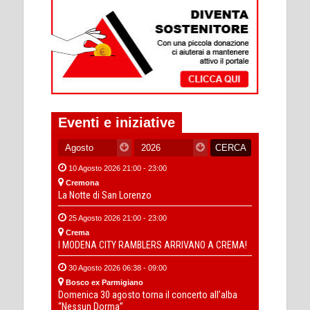
Eventi e iniziative
10 Agosto 2026 21:00 - 23:00
Cremona
La Notte di San Lorenzo
25 Agosto 2026 21:00 - 23:00
Crema
I MODENA CITY RAMBLERS ARRIVANO A CREMA!
30 Agosto 2026 06:38 - 09:00
Bosco ex Parmigiano
Domenica 30 agosto torna il concerto all’alba
“Nessun Dorma”