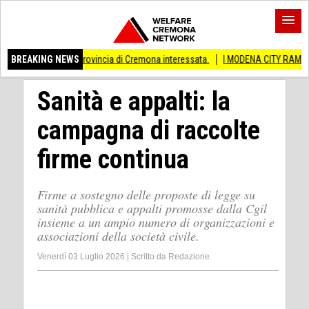
Anche provincia di Cremona interessata.
BREAKING NEWS
I MODENA CITY RAMBLERS ARRIVAN
Sanità e appalti: la
campagna di raccolte
firme continua
Firme a sostegno delle proposte di legge su
sanità pubblica e appalti promosse dalla Cgil
insieme a un ampio numero di organizzazioni e
associazioni della società civile.
Venerdì 03 Luglio 2026
|
Scritto da
Redazione