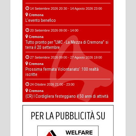
14 Settembre 2026 20:30 - 14 Agosto 2026 23:00
Cremona
L'evento benefico
20 Settembre 2026 09:00 - 14:00
Cremona
Tutto pronto per “LMC - La Mezza di Cremona” si
terra il 20 settembre
27 Settembre 2026 09:00 - 27 Agosto 2026 19:00
Cremona
Prossima fermata Volontariato' :100 realtà
iscritte
24 Ottobre 2026 21:00 - 23:00
Cremona
(CR) I Cordigliera festeggiano il 50 anni di attività