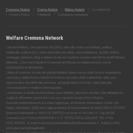
Cremona Notizie
Crema Notizie
Milano Notizie
La redazione
Privacy Policy
Pubblicità
Contatta la redazione
Welfare Cremona Network
I siti del welfare, che nascono nel 2002, oltre alle news sul welfare, politica ,
sindacale ,cultura ecc. sono arricchiti con video, una mediateca, da foto notizie,
sondaggi, petizioni, blog e lettere al sito ed ospitano sezioni specifiche quali Pianeta
Migranti , L'Eco del Popolo e Cremona nel Mondo in collaborazione con le
associazioni di riferimento.
L'idea di costruire la rete dei portali Welfare News nasce dalla nostra esperienza
concreta e dalla ferma volontà di credere nei valori della solidarietà, delle pari
opportunità e dei diritti alla persona, sui quali siamo convinti, vada fatta più
comunicazione e migliore informazione.
L'ambizione è quella di intercettare quei cittadini, giovani o anziani, che abbiamo la
voglia di affrontare questi temi con uno sguardo lungo verso il futuro.
Il portale welfarenetwork.it è stato registrato, al Network Information Center per
l'Italia, nell’ottobre 2005 ed è oggi proprietà di Puntowelfare di GIANCARLO STORTI
[Impresa individuale n. REA CR-188702] con sede in Via Litta, 4- Cap 26100
Cremona con P.IVA 01493300196 e C.F. STRGCR51C10D150T. Tel. e Fax
0372.453429 . E-mail di servizio puntowelfare@welfarenetwork.it ; indirizzo PEC
storti.giancarlo@legalmail.it