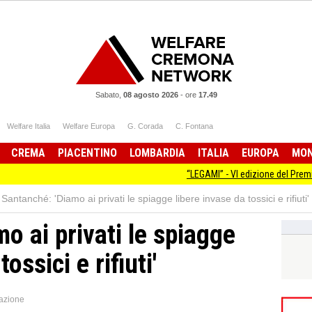
Sabato,
08 agosto 2026
-
ore
17.49
Welfare Italia
Welfare Europa
G. Corada
C. Fontana
CREMA
PIACENTINO
LOMBARDIA
ITALIA
EUROPA
MO
“LEGAMI” - VI edizione del Premio Letterario
Santanché: 'Diamo ai privati le spiagge libere invase da tossici e rifiuti'
o ai privati le spiagge
ossici e rifiuti'
azione