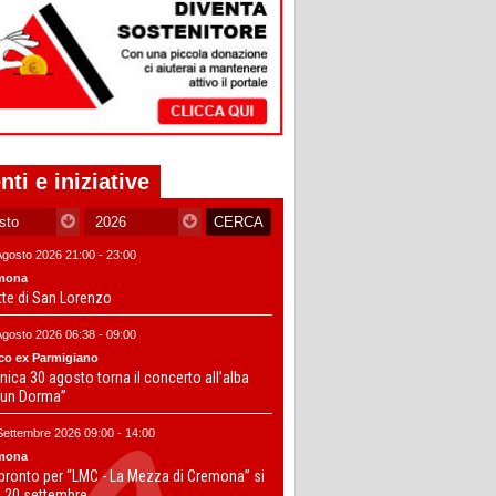
nti e iniziative
Agosto 2026 21:00 - 23:00
mona
tte di San Lorenzo
Agosto 2026 06:38 - 09:00
co ex Parmigiano
ica 30 agosto torna il concerto all’alba
un Dorma”
Settembre 2026 09:00 - 14:00
mona
 pronto per “LMC - La Mezza di Cremona” si
il 20 settembre