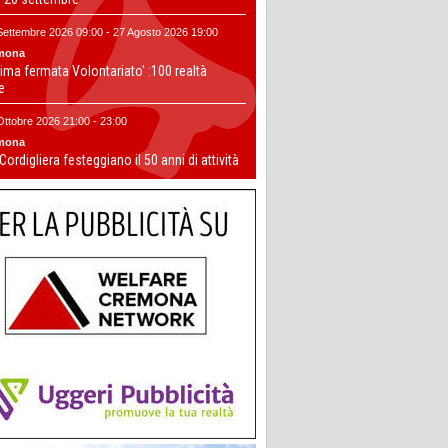
Settembre 2026 09:00 - 27 Agosto 2026 19:00
mona
ima fermata Volontariato' :100 realtà
te
Ottobre 2026 21:00 - 23:00
mona
 Cordigliera festeggiano il 50 anni di attività