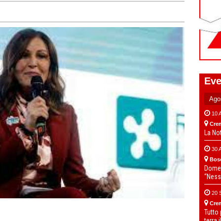
Eve
10 
Cre
La No
30 
Bos
Domen
“Ness
20 
Cre
Tutto
terra 