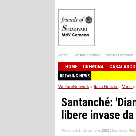
Archivi:
Welfare Cremona
Welfare Lombardia
HOME
CREMONA
CASALASCO
BREAKING NEWS
WelfareNetwork
»
Italia Notizie
»
Varie
»
Santanché: 'Diam
libere invase da t
Mercoledì 14 Dicembre 2022
|
Scritto da
Red