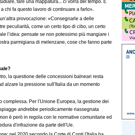
udiare, fare una mappatura... ci vorrà del tempo. E
a chi fa questo lavoro di continuare a farlo».
 un'altra provocazione: «Consegnarle a delle
tre peculiarità, come un certo tipo di cibo, un certo
male l’idea: pensate se non potessimo più mangiare i
 nostra parmigiana di melenzane, cose che fanno parte
tuale?
stro, la questione delle concessioni balneari resta
ad alzare la pressione sull'Italia da un momento
olto complessa. Per l'Unione Europea, la gestione dei
le spiagge andrebbe periodicamente riassegnata
ia non è però in regola con le normative comunitarie ed
cedura d'infrazione da parte dell'Ue.
one: nel 2020 secondo la Corte di Conti l'Italia ha