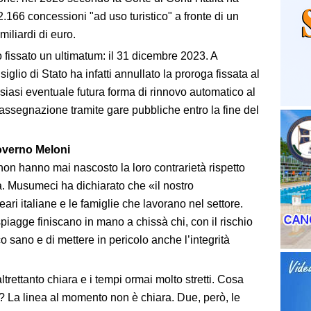
2.166 concessioni "ad uso turistico" a fronte di un
 miliardi di euro.
 fissato un ultimatum: il 31 dicembre 2023. A
lio di Stato ha infatti annullato la proroga fissata al
ualsiasi eventuale futura forma di rinnovo automatico al
assegnazione tramite gare pubbliche entro la fine del
 Governo Meloni
i, non hanno mai nascosto la loro contrarietà rispetto
. Musumeci ha dichiarato che «il nostro
ri italiane e le famiglie che lavorano nel settore.
spiagge finiscano in mano a chissà chi, con il rischio
 sano e di mettere in pericolo anche l’integrità
ltrettanto chiara e i tempi ormai molto stretti. Cosa
i? La linea al momento non è chiara. Due, però, le