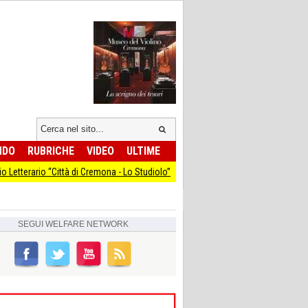
NDO
RUBRICHE
VIDEO
ULTIME
 “Città di Cremona - Lo Studiolo”
Conclusi i lavori alla rotatoria di via Viscont
SEGUI
WELFARE NETWORK