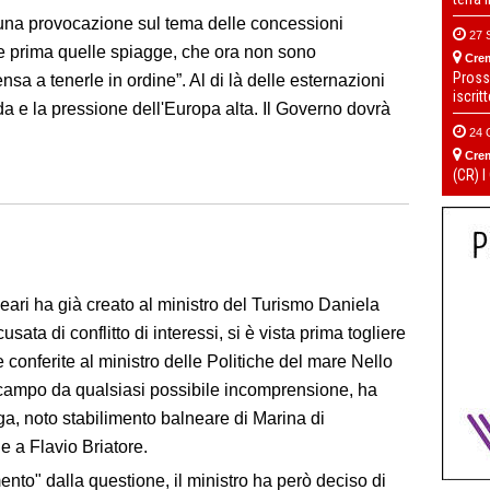
o una provocazione sul tema delle concessioni
27 
 prima quelle spiagge, che ora non sono
Cre
Pross
a a tenerle in ordine”. Al di là delle esternazioni
iscrit
lda e la pressione dell'Europa alta. Il Governo dovrà
24 
Cre
(CR) I
eari ha già creato al ministro del Turismo Daniela
ata di conflitto di interessi, si è vista prima togliere
 conferite al ministro delle Politiche del mare Nello
campo da qualsiasi possibile incomprensione, ha
a, noto stabilimento balneare di Marina di
e a Flavio Briatore.
nto" dalla questione, il ministro ha però deciso di