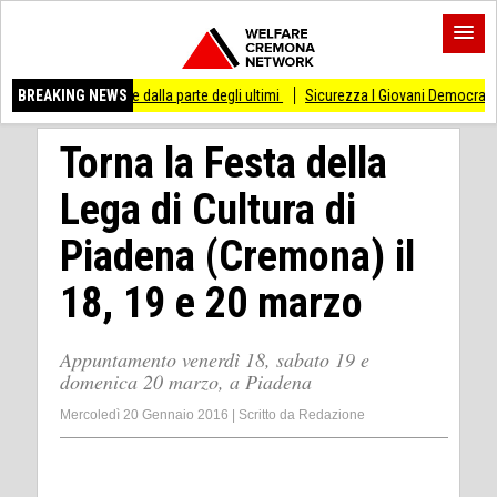
re dalla parte degli ultimi
BREAKING NEWS
Sicurezza I Giovani Democratici ribattono ai Giovani 
Torna la Festa della
Lega di Cultura di
Piadena (Cremona) il
18, 19 e 20 marzo
Appuntamento venerdì 18, sabato 19 e
domenica 20 marzo, a Piadena
Mercoledì 20 Gennaio 2016
|
Scritto da
Redazione