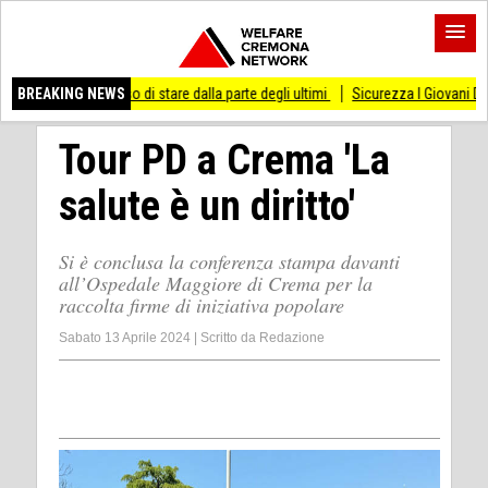
 smesso di stare dalla parte degli ultimi
BREAKING NEWS
Sicurezza I Giovani Democratici ribatt
Tour PD a Crema 'La
salute è un diritto'
Si è conclusa la conferenza stampa davanti
all’Ospedale Maggiore di Crema per la
raccolta firme di iniziativa popolare
Sabato 13 Aprile 2024
|
Scritto da
Redazione