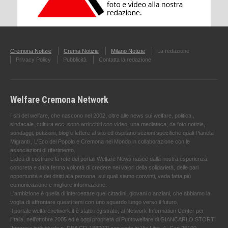
Cremona Notizie
Crema Notizie
Milano Notizie
La redazione
Privacy Policy
Pubblicità
Contatta la redazione
Welfare Cremona Network
I siti del welfare, che nascono nel 2002, oltre alle news sul welfare, politica ,
sindacale ,cultura ecc. sono arricchiti con video, una mediateca, da foto notizie,
sondaggi, petizioni, blog e lettere al sito ed ospitano sezioni specifiche quali Pianeta
Migranti , L'Eco del Popolo e Cremona nel Mondo in collaborazione con le
associazioni di riferimento.
L'idea di costruire la rete dei portali Welfare News nasce dalla nostra esperienza
concreta e dalla ferma volontà di credere nei valori della solidarietà, delle pari
opportunità e dei diritti alla persona, sui quali siamo convinti, vada fatta più
comunicazione e migliore informazione.
L'ambizione è quella di intercettare quei cittadini, giovani o anziani, che abbiamo la
voglia di affrontare questi temi con uno sguardo lungo verso il futuro.
Il portale welfarenetwork.it è stato registrato, al Network Information Center per
l'Italia, nell’ottobre 2005 ed è oggi proprietà di Puntowelfare di GIANCARLO STORTI