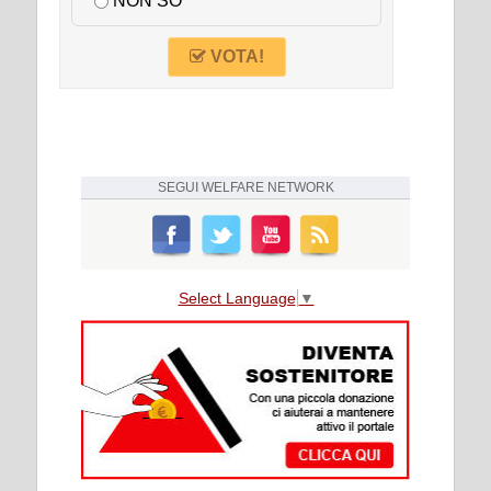
NON SO
VOTA!
SEGUI
WELFARE NETWORK
Select Language
▼