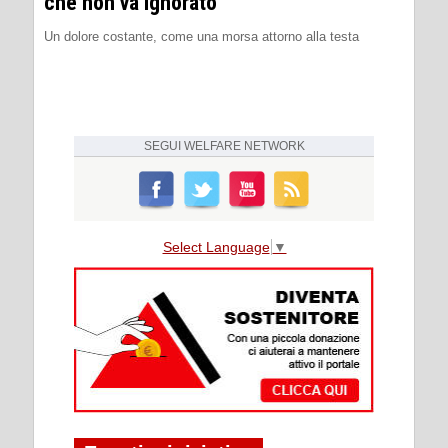
che non va ignorato
Un dolore costante, come una morsa attorno alla testa
SEGUI
WELFARE NETWORK
Select Language
▼