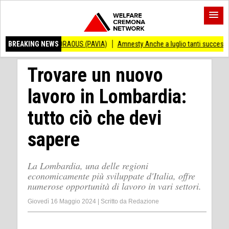
 ANDRAOUS (PAVIA)
BREAKING NEWS
Amnesty Anche a luglio tanti successi ed ingiustizie
Trovare un nuovo
lavoro in Lombardia:
tutto ciò che devi
sapere
La Lombardia, una delle regioni
economicamente più sviluppate d'Italia, offre
numerose opportunità di lavoro in vari settori.
Giovedì 16 Maggio 2024
|
Scritto da
Redazione