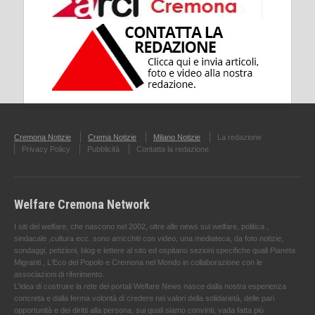
Cremona Notizie
Crema Notizie
Milano Notizie
La redazione
Privacy Policy
Pubblicità
Contatta la redazione
Welfare Cremona Network
I siti del welfare, che nascono nel 2002, oltre alle news sul welfare, politica ,
sindacale ,cultura ecc. sono arricchiti con video, una mediateca, da foto notizie,
sondaggi, petizioni, blog e lettere al sito ed ospitano sezioni specifiche quali Pianeta
Migranti , L'Eco del Popolo e Cremona nel Mondo in collaborazione con le
associazioni di riferimento.
L'idea di costruire la rete dei portali Welfare News nasce dalla nostra esperienza
concreta e dalla ferma volontà di credere nei valori della solidarietà, delle pari
opportunità e dei diritti alla persona, sui quali siamo convinti, vada fatta più