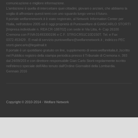
comunicazione e migliore informazione.
L'ambizione è quella di intercettare quei cittadini, giovani o anziani, che abbiamo la
voglia di affrontare questi temi con uno sguardo lungo verso il futuro.
Il portale welfarenetwork.it è stato registrato, al Network Information Center per
l'Italia, nell’ottobre 2005 ed è oggi proprietà di Puntowelfare di GIANCARLO STORTI
[Impresa individuale n. REA CR-188702] con sede in Via Litta, 4- Cap 26100
Cremona con P.IVA 01493300196 e C.F. STRGCR51C10D150T. Tel. e Fax
0372.453429 . E-mail di servizio puntowelfare@welfarenetwork.it ; indirizzo PEC
storti.giancarlo@legalmail.it
Il portale è un quotidiano gratuito on line, supplemento di www.welfareitalia.it ,Iscritto
nel Pubblico registro della stampa periodica presso il Tribunale di Cremona n. 393
dal 24/09/203 e con direttore responsabile Gian Carlo Storti regolarmente iscritto
nell’elenco speciale dell’Albo tenuto dall’Ordine Giornalisti della Lombardia.
Gennaio 2016
Copyright © 2010-2014 - Welfare Network