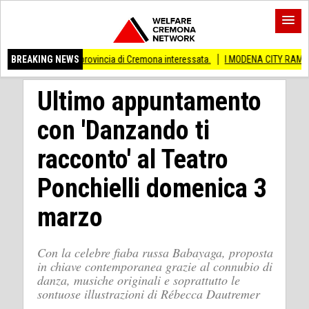
 Anche provincia di Cremona interessata.
BREAKING NEWS
I MODENA CITY RAMBLERS ARRIVA
Ultimo appuntamento
con 'Danzando ti
racconto' al Teatro
Ponchielli domenica 3
marzo
Con la celebre fiaba russa Babayaga, proposta
in chiave contemporanea grazie al connubio di
danza, musiche originali e soprattutto le
sontuose illustrazioni di Rébecca Dautremer