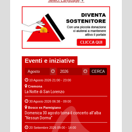
Select Language
▼
Eventi e iniziative
10 Agosto 2026 21:00 - 23:00
Cremona
La Notte di San Lorenzo
30 Agosto 2026 06:38 - 09:00
Bosco ex Parmigiano
Domenica 30 agosto torna il concerto all’alba
“Nessun Dorma”
20 Settembre 2026 09:00 - 14:00