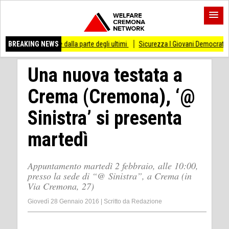
 stare dalla parte degli ultimi
BREAKING NEWS
Sicurezza I Giovani Democratici ribattono ai Giov
Una nuova testata a
Crema (Cremona), ‘@
Sinistra’ si presenta
martedì
Appuntamento martedì 2 febbraio, alle 10:00,
presso la sede di “@ Sinistra”, a Crema (in
Via Cremona, 27)
Giovedì 28 Gennaio 2016
|
Scritto da
Redazione