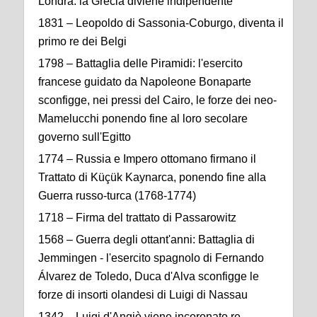
Londra: la Grecia diviene indipendente
1831 – Leopoldo di Sassonia-Coburgo, diventa il
primo re dei Belgi
1798 – Battaglia delle Piramidi: l'esercito
francese guidato da Napoleone Bonaparte
sconfigge, nei pressi del Cairo, le forze dei neo-
Mamelucchi ponendo fine al loro secolare
governo sull'Egitto
1774 – Russia e Impero ottomano firmano il
Trattato di Küçük Kaynarca, ponendo fine alla
Guerra russo-turca (1768-1774)
1718 – Firma del trattato di Passarowitz
1568 – Guerra degli ottant'anni: Battaglia di
Jemmingen - l'esercito spagnolo di Fernando
Álvarez de Toledo, Duca d'Alva sconfigge le
forze di insorti olandesi di Luigi di Nassau
1342 – Luigi d'Angiò viene incoronato re