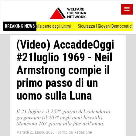
 dalla parte degli ultimi
BREAKING NEWS
Sicurezza I Giovani Democratici ribattono ai Giovani di
(Video) AccaddeOggi
#21luglio 1969 - Neil
Armstrong compie il
primo passo di un
uomo sulla Luna
Il 21 luglio è il 202º giorno del calendario
gregoriano (il 203º negli anni bisestili).
Mancano 163 giorni alla fine dell'anno.
Martedì 21 Luglio 2026
|
Scritto da
Redazione