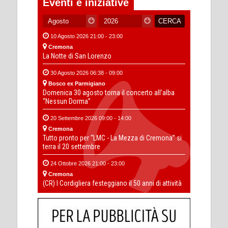
Eventi e iniziative
10 Agosto 2026 21:00 - 23:00
Cremona
La Notte di San Lorenzo
30 Agosto 2026 06:38 - 09:00
Bosco ex Parmigiano
Domenica 30 agosto torna il concerto all’alba
“Nessun Dorma”
20 Settembre 2026 09:00 - 14:00
Cremona
Tutto pronto per “LMC - La Mezza di Cremona” si
terra il 20 settembre
24 Ottobre 2026 21:00 - 23:00
Cremona
(CR) I Cordigliera festeggiano il 50 anni di attività