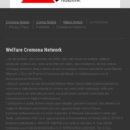
Cremona Notizie
Crema Notizie
Milano Notizie
La redazione
Privacy Policy
Pubblicità
Contatta la redazione
Welfare Cremona Network
I siti del welfare, che nascono nel 2002, oltre alle news sul welfare, politica ,
sindacale ,cultura ecc. sono arricchiti con video, una mediateca, da foto notizie,
sondaggi, petizioni, blog e lettere al sito ed ospitano sezioni specifiche quali Pianeta
Migranti , L'Eco del Popolo e Cremona nel Mondo in collaborazione con le
associazioni di riferimento.
L'idea di costruire la rete dei portali Welfare News nasce dalla nostra esperienza
concreta e dalla ferma volontà di credere nei valori della solidarietà, delle pari
opportunità e dei diritti alla persona, sui quali siamo convinti, vada fatta più
comunicazione e migliore informazione.
L'ambizione è quella di intercettare quei cittadini, giovani o anziani, che abbiamo la
voglia di affrontare questi temi con uno sguardo lungo verso il futuro.
Il portale welfarenetwork.it è stato registrato, al Network Information Center per
l'Italia, nell’ottobre 2005 ed è oggi proprietà di Puntowelfare di GIANCARLO STORTI
[Impresa individuale n. REA CR-188702] con sede in Via Litta, 4- Cap 26100
Cremona con P.IVA 01493300196 e C.F. STRGCR51C10D150T. Tel. e Fax