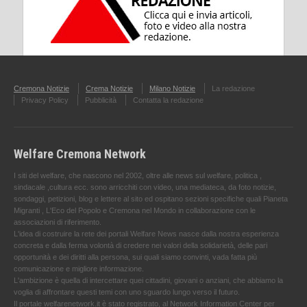
Cremona Notizie
Crema Notizie
Milano Notizie
La redazione
Privacy Policy
Pubblicità
Contatta la redazione
Welfare Cremona Network
I siti del welfare, che nascono nel 2002, oltre alle news sul welfare, politica ,
sindacale ,cultura ecc. sono arricchiti con video, una mediateca, da foto notizie,
sondaggi, petizioni, blog e lettere al sito ed ospitano sezioni specifiche quali Pianeta
Migranti , L'Eco del Popolo e Cremona nel Mondo in collaborazione con le
associazioni di riferimento.
L'idea di costruire la rete dei portali Welfare News nasce dalla nostra esperienza
concreta e dalla ferma volontà di credere nei valori della solidarietà, delle pari
opportunità e dei diritti alla persona, sui quali siamo convinti, vada fatta più
comunicazione e migliore informazione.
L'ambizione è quella di intercettare quei cittadini, giovani o anziani, che abbiamo la
voglia di affrontare questi temi con uno sguardo lungo verso il futuro.
Il portale welfarenetwork.it è stato registrato, al Network Information Center per