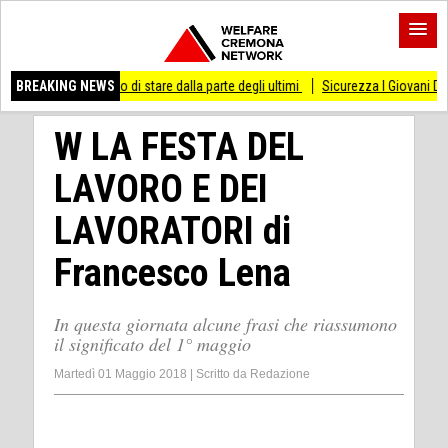
mai smesso di stare dalla parte degli ultimi
BREAKING NEWS
Sicurezza I Giovani Democratici rib
W LA FESTA DEL
LAVORO E DEI
LAVORATORI di
Francesco Lena
In questa giornata alcune frasi che riassumono
il significato del 1° maggio
Martedì 01 Maggio 2018
|
Scritto da
Redazione