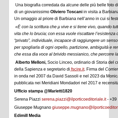
Una biografia corredata da alcune delle più belle foto 
di un giovanissimo
Oliviero Toscani
in visita a Barbian
Un omaggio al priore di Barbiana nell’anno in cui si fes
«È con la scrittura che μ vive e si tiene vivo, quando tutt
vita che lo brucia; con essa vuole riscattare l’esistenza
“privato”, individuale, incapace di raggiungere un senso
per spogliarla di ogni orpello, partizione, ambiguità e re
che essa dia voce al brivido messianico, che percorre l
Alberto Melloni,
Socio Linceo, ordinario di Storia del
della Sapienza e segretario di
fscire.it
. Firma del
Corrie
in onda nel 2007 da David Sassoli e nel 2023 da Monica
pubblicata nei Meridiani Mondadori nel 2017 e recensi
Ufficio stampa @Marietti1820
Serena Piazzi
serena.piazzi@ilporticoeditoriale.it
- +39
Giuseppe Mugnano
giuseppe.mugnano@ilporticoeditori
Edimill Media