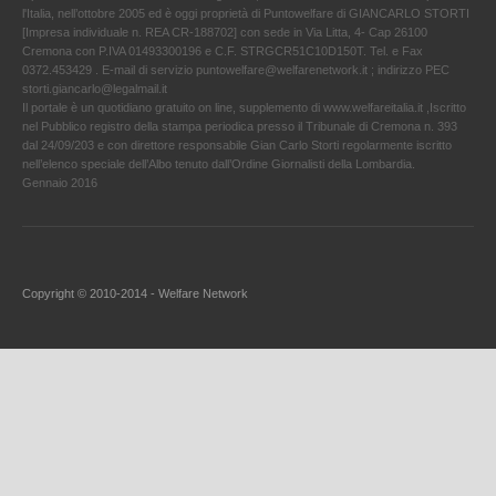
l'Italia, nell’ottobre 2005 ed è oggi proprietà di Puntowelfare di GIANCARLO STORTI
[Impresa individuale n. REA CR-188702] con sede in Via Litta, 4- Cap 26100
Cremona con P.IVA 01493300196 e C.F. STRGCR51C10D150T. Tel. e Fax
0372.453429 . E-mail di servizio puntowelfare@welfarenetwork.it ; indirizzo PEC
storti.giancarlo@legalmail.it
Il portale è un quotidiano gratuito on line, supplemento di www.welfareitalia.it ,Iscritto
nel Pubblico registro della stampa periodica presso il Tribunale di Cremona n. 393
dal 24/09/203 e con direttore responsabile Gian Carlo Storti regolarmente iscritto
nell’elenco speciale dell’Albo tenuto dall’Ordine Giornalisti della Lombardia.
Gennaio 2016
Copyright © 2010-2014 - Welfare Network