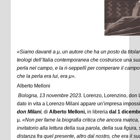
«
Siamo davanti a μ, un autore che ha un posto da titola
teologi dell’Italia contemporanea che costruisce una su
perla nel campo, e la ri-seppellì per comperare il campo e
che la perla era lui, era μ
»
.
Alberto Melloni
Bologna,
13
novembre 2023.
Lorenzo, Lorenzino, don L
dato in vita a Lorenzo Milani appare un’impresa impossi
don Milani
,
di
Alberto Melloni,
in libreria
dal 1 dicemb
μ.
«
Non per farne la biografia critica che ancora manca, 
invitatorio alla lettura della sua parola, della sua figura,
distanza fra quel presente, altro dal nostro, che era il su