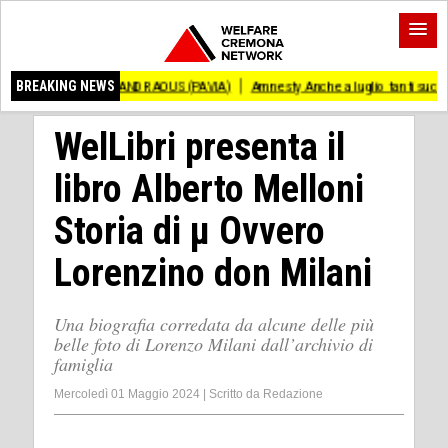
NZO ANDRAOUS (PAVIA)
BREAKING NEWS
Amnesty Anche a luglio tanti successi ed ingiustizi
WelLibri presenta il
libro Alberto Melloni
Storia di μ Ovvero
Lorenzino don Milani
Una biografia corredata da alcune delle più
belle foto di Lorenzo Milani dall’archivio di
famiglia
Mercoledì 01 Maggio 2024
|
Scritto da
Redazione