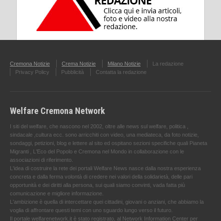
Cremona Notizie
Crema Notizie
Milano Notizie
La redazione
Privacy Policy
Pubblicità
Contatta la redazione
Welfare Cremona Network
I siti del welfare, che nascono nel 2002, oltre alle news sul welfare, politica ,
sindacale ,cultura ecc. sono arricchiti con video, una mediateca, da foto notizie,
sondaggi, petizioni, blog e lettere al sito ed ospitano sezioni specifiche quali Pianeta
Migranti , L'Eco del Popolo e Cremona nel Mondo in collaborazione con le
associazioni di riferimento.
L'idea di costruire la rete dei portali Welfare News nasce dalla nostra esperienza
concreta e dalla ferma volontà di credere nei valori della solidarietà, delle pari
opportunità e dei diritti alla persona, sui quali siamo convinti, vada fatta più
comunicazione e migliore informazione.
L'ambizione è quella di intercettare quei cittadini, giovani o anziani, che abbiamo la
voglia di affrontare questi temi con uno sguardo lungo verso il futuro.
Il portale welfarenetwork.it è stato registrato, al Network Information Center per